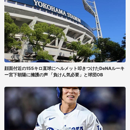
顔面付近の155キロ直球にヘルメット叩きつけたDeNAルーキ
ー宮下朝陽に擁護の声 「負けん気必要」と球団OB