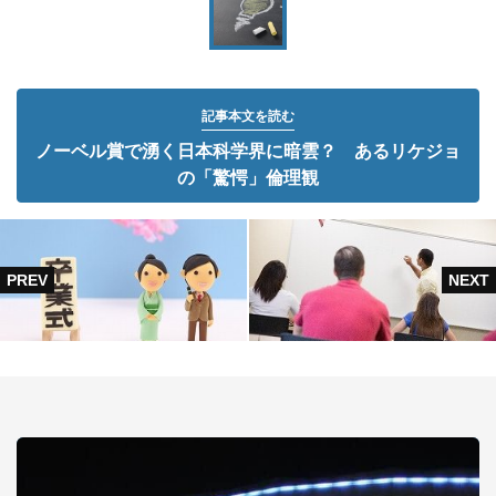
記事本文を読む
ノーベル賞で湧く日本科学界に暗雲？ あるリケジョ
の「驚愕」倫理観