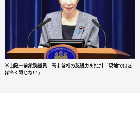
米山隆一前衆院議員、高市首相の英語力を批判 「現地ではほ
ぼ全く通じない」
コンテンツ
関連サイト
最新記事一覧
J-CASTニュース
コラムざんまい
J-CASTトレンド