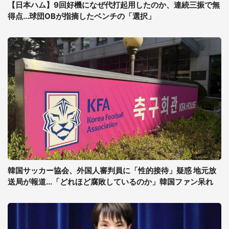
【日本ハム】9回好機になぜ代打起用したのか、連続三振で無
得点...球団OBが指摘したベンチの「選択」
韓国サッカー協会、外国人審判員に「性的接待」疑惑 地元放
送局が報道...「どれほど腐敗しているのか」韓国ファン呆れ