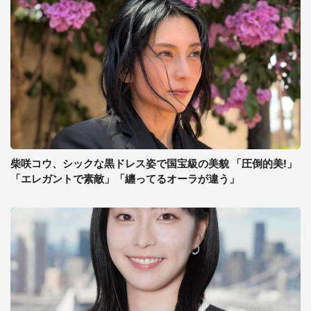
柴咲コウ、シックな黒ドレス姿で国宝級の美貌 「圧倒的美!」
「エレガントで素敵」「纏ってるオーラが違う」