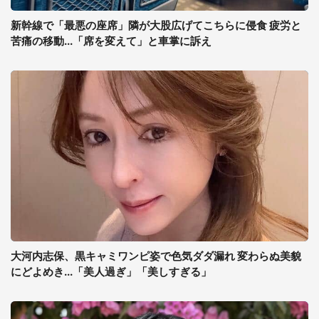
新幹線で「最悪の座席」隣が大股広げてこちらに侵食 疲労と
苦痛の移動...「席を変えて」と車掌に訴え
大河内志保、黒キャミワンピ姿で色気ダダ漏れ 変わらぬ美貌
にどよめき...「美人過ぎ」「美しすぎる」