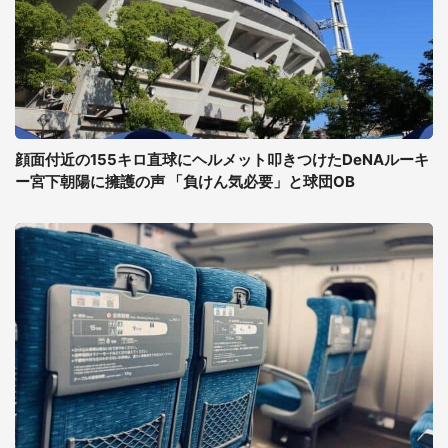
顔面付近の155キロ直球にヘルメット叩きつけたDeNAルーキ
ー宮下朝陽に擁護の声 「負けん気必要」と球団OB