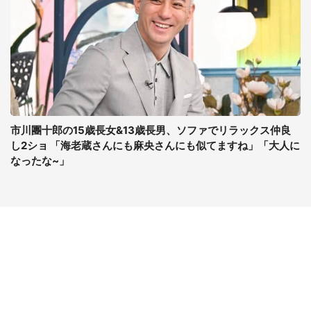
市川團十郎の15歳長女&13歳長男、ソファでリラックス仲良
し2ショ 「海老蔵さんにも麻央さんにも似てますね」「大人に
なったな~」
コンテンツ
関連サイト
最新記事一覧
J-CASTニュース
コラムざんまい
J-CASTトレンド