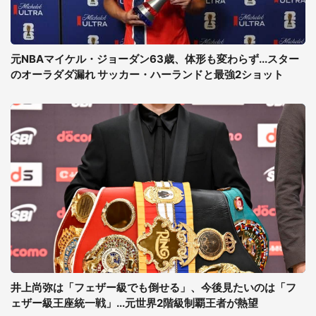
元NBAマイケル・ジョーダン63歳、体形も変わらず...スター
のオーラダダ漏れ サッカー・ハーランドと最強2ショット
井上尚弥は「フェザー級でも倒せる」、今後見たいのは「フ
ェザー級王座統一戦」...元世界2階級制覇王者が熱望