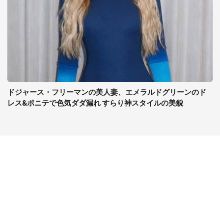
ドジャース・フリーマンの美人妻、エメラルドグリーンのド
レス&ポニテで色気ダダ漏れ すらり神スタイルの美貌
コンテンツ
関連サイト
最新記事一覧
J-CASTニュース
コラムざんまい
J-CASTトレンド
ニュース pickup
J-CAST会社ウォッチ