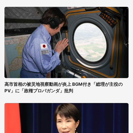
高市首相の被災地視察動画が炎上 BGM付き「総理が主役の
PV」に「政権プロパガンダ」批判