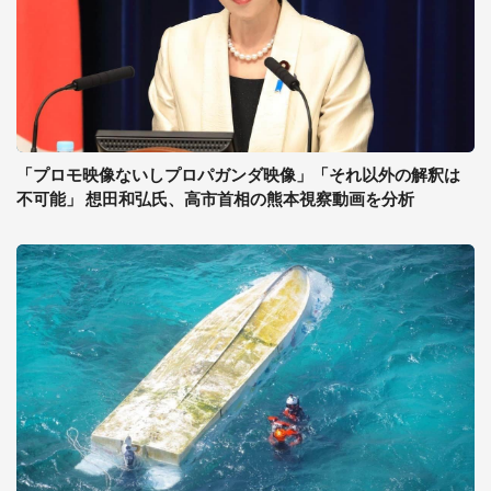
「プロモ映像ないしプロパガンダ映像」「それ以外の解釈は
不可能」 想田和弘氏、高市首相の熊本視察動画を分析