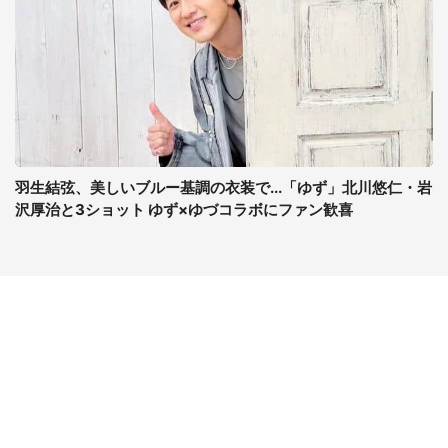
羽生結弦、美しいブルー基調の衣装で...「ゆず」北川悠仁・岩
沢厚治と3ショット ゆず×ゆづコラボにファン歓喜
コンテンツ
関連サイト
最新記事一覧
J-CASTニュース
コラムざんまい
J-CASTトレンド
ニュース pickup
J-CAST会社ウォッチ