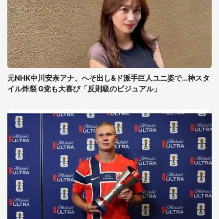
元NHK中川安奈アナ、へそ出し&ド派手巨人ユニ姿で...神スタ
イル炸裂 G党も大喜び「反則級のビジュアル」