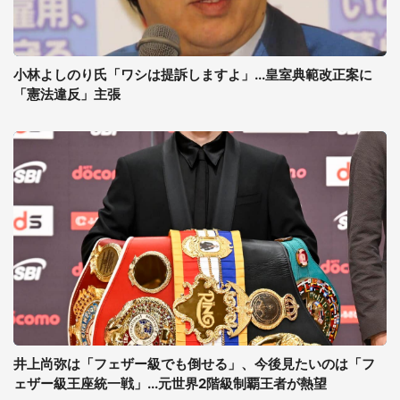
小林よしのり氏「ワシは提訴しますよ」...皇室典範改正案に
「憲法違反」主張
井上尚弥は「フェザー級でも倒せる」、今後見たいのは「フ
ェザー級王座統一戦」...元世界2階級制覇王者が熱望