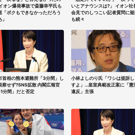
 イオン爆発事故で斎藤幸平氏も
いとアナウンスは?」 イオン社
巡「ボクもできなかっただろう
会見でのしつこい記者質問に疑
あ」
も続々
市首相の熊本避難所「3分間」し
小林よしのり氏「ワシは提訴し
視察せず?SNS拡散 内閣広報官
すよ」...皇室典範改正案に「憲
51分間」だと否定
違反」主張