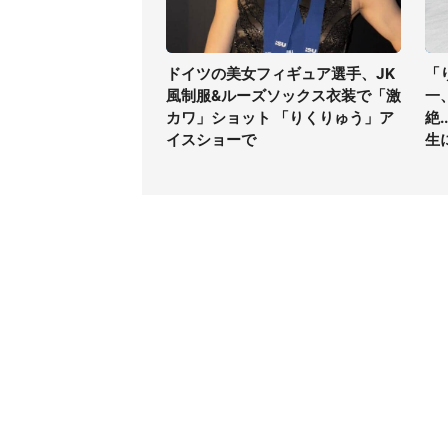
ドイツの美女フィギュア選手、JK
「
風制服&ルーズソックス衣装で「激
一
カワ」ショット 「りくりゅう」ア
絶
イスショーで
生
コンテンツ
関連サ
最新記事一覧
J-CAS
コラムざんまい
J-CAS
ニュース pickup
J-CA
マネー