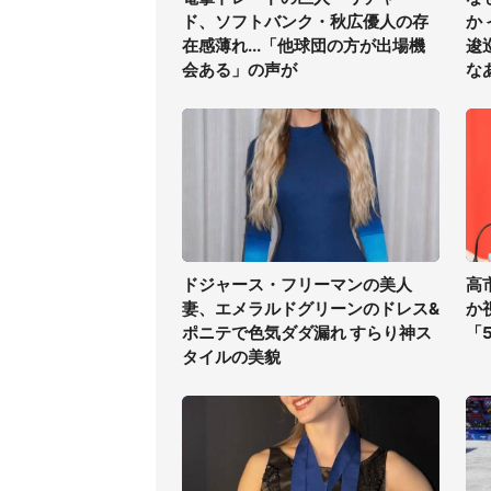
ド、ソフトバンク・秋広優人の存
か
在感薄れ...「他球団の方が出場機
逡
会ある」の声が
な
ドジャース・フリーマンの美人
高
妻、エメラルドグリーンのドレス&
か
ポニテで色気ダダ漏れ すらり神ス
「
タイルの美貌