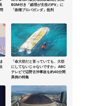
長
BGM付き「総理が主役のPV」に
問
「政権プロパガンダ」批判
ま
「命大切だと言っていても、大切
法
にしてないじゃないですか」 ABC
テレビで辺野古沖事故を約40分間
異例の特集