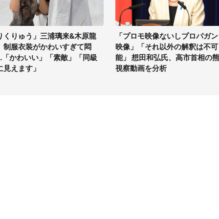
りくりゅう」三浦璃来&木原龍
「プロモ映像ないしプロパガン
、制服衣装がかわいすぎて悶
映像」「それ以外の解釈は不可
...「かわいい」「素敵」「同級
能」 想田和弘氏、高市首相の
に見えます」
視察動画を分析
イト
サイトについて
Tニュース
会社案内
Tトレンド
採用情報
ST会社ウォッチ
お問い合わせ
ニュース読者投稿