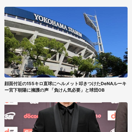
顔面付近の155キロ直球にヘルメット叩きつけたDeNAルーキ
ー宮下朝陽に擁護の声 「負けん気必要」と球団OB