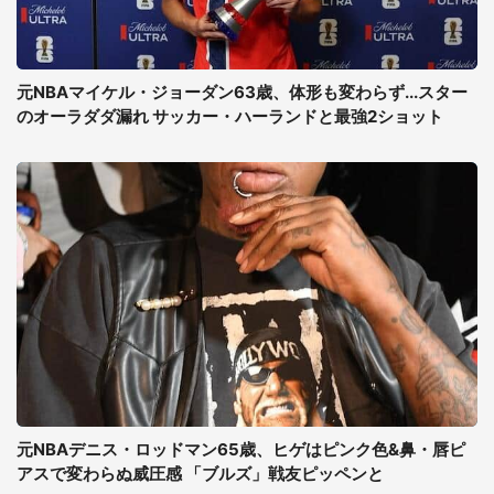
元NBAマイケル・ジョーダン63歳、体形も変わらず...スター
のオーラダダ漏れ サッカー・ハーランドと最強2ショット
元NBAデニス・ロッドマン65歳、ヒゲはピンク色&鼻・唇ピ
アスで変わらぬ威圧感 「ブルズ」戦友ピッペンと