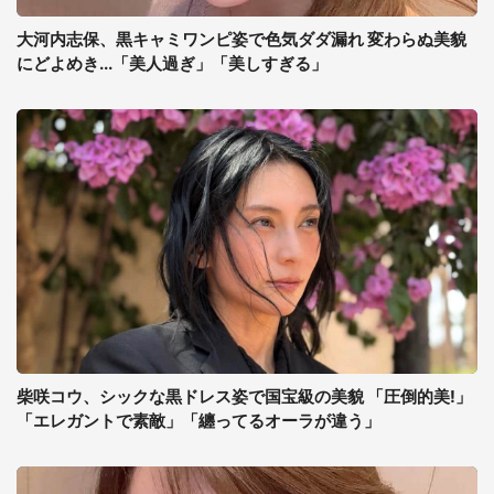
大河内志保、黒キャミワンピ姿で色気ダダ漏れ 変わらぬ美貌
にどよめき...「美人過ぎ」「美しすぎる」
柴咲コウ、シックな黒ドレス姿で国宝級の美貌 「圧倒的美!」
「エレガントで素敵」「纏ってるオーラが違う」