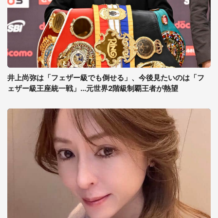
井上尚弥は「フェザー級でも倒せる」、今後見たいのは「フ
ェザー級王座統一戦」...元世界2階級制覇王者が熱望