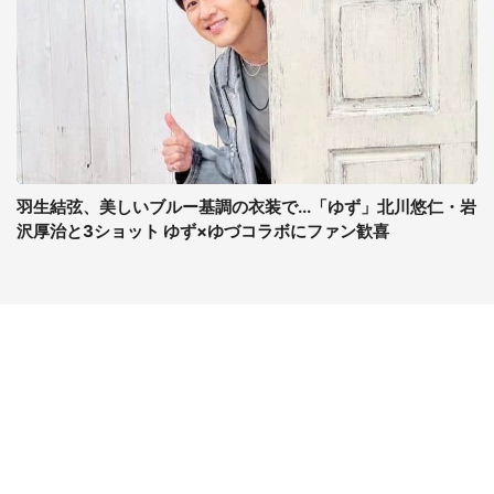
羽生結弦、美しいブルー基調の衣装で...「ゆず」北川悠仁・岩
沢厚治と3ショット ゆず×ゆづコラボにファン歓喜
コンテンツ
関連サイト
最新記事一覧
J-CASTニュース
コラムざんまい
J-CASTトレンド
ニュース pickup
J-CAST会社ウォッチ