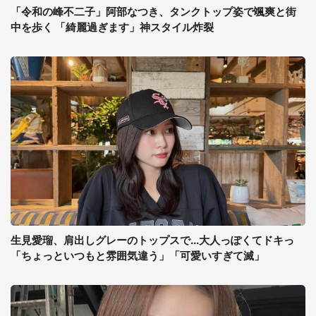
「令和の峰不二子」阿部なつき、タンクトップ姿で颯爽と街
中を歩く 「綺麗過ぎます」神スタイル炸裂
生見愛瑠、肩出しグレーのトップスで...大人っぽくてドキっ
「ちょっといつもと雰囲気違う」「可愛いすぎて滅」