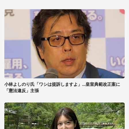
小林よしのり氏「ワシは提訴しますよ」...皇室典範改正案に
「憲法違反」主張