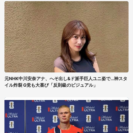
元NHK中川安奈アナ、へそ出し&ド派手巨人ユニ姿で...神スタ
イル炸裂 G党も大喜び「反則級のビジュアル」