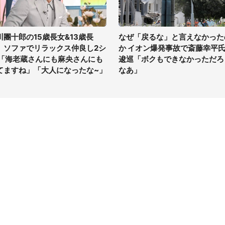
川團十郎の15歳長女&13歳長
なぜ「戻るな」と言えなかった
、ソファでリラックス仲良し2シ
か イオン爆発事故で斎藤幸平
 「海老蔵さんにも麻央さんにも
逡巡「ボクもできなかっただろ
てますね」「大人になったな~」
なあ」
イト
サイトについて
Tニュース
会社案内
Tトレンド
採用情報
ST会社ウォッチ
お問い合わせ
ニュース読者投稿