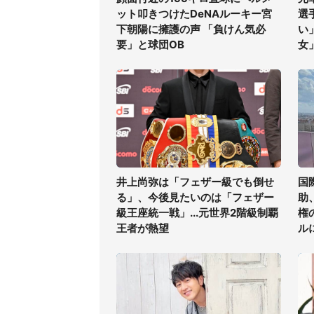
ット叩きつけたDeNAルーキー宮
選
下朝陽に擁護の声 「負けん気必
い
要」と球団OB
女
井上尚弥は「フェザー級でも倒せ
国
る」、今後見たいのは「フェザー
助
級王座統一戦」...元世界2階級制覇
権
王者が熱望
ル