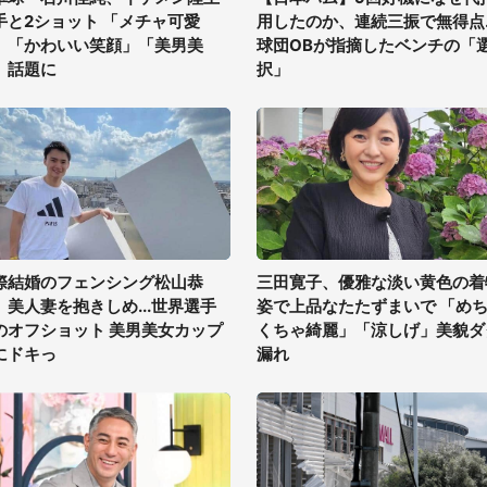
手と2ショット 「メチャ可愛
用したのか、連続三振で無得点..
」「かわいい笑顔」「美男美
球団OBが指摘したベンチの「
」話題に
択」
際結婚のフェンシング松山恭
三田寛子、優雅な淡い黄色の着
、美人妻を抱きしめ...世界選手
姿で上品なたたずまいで 「め
のオフショット 美男美女カップ
くちゃ綺麗」「涼しげ」美貌ダ
にドキっ
漏れ