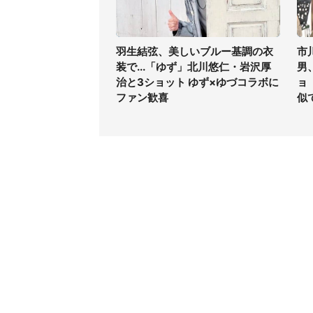
羽生結弦、美しいブルー基調の衣
市
装で...「ゆず」北川悠仁・岩沢厚
男
治と3ショット ゆず×ゆづコラボに
ョ
ファン歓喜
似
コンテンツ
関連サ
最新記事一覧
J-CAS
コラムざんまい
J-CAS
ニュース pickup
J-CA
マネー