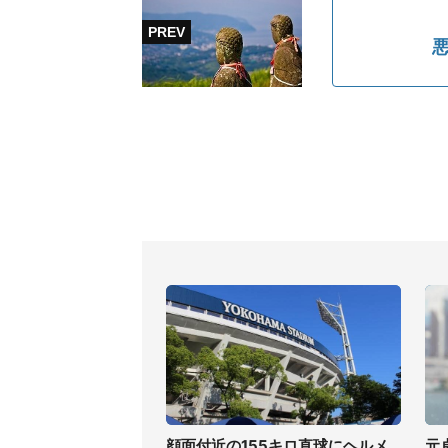
顔面付近の155キロ直球にヘルメ
元