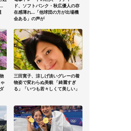
.
ド、ソフトバンク・秋広優人の存
選
在感薄れ...「他球団の方が出場機
会ある」の声が
物
三田寛子、涼しげ淡いグレーの着
ちゃ
物姿で変わらぬ美貌 「綺麗すぎ
ダ
る」「いつも若々しくて美しい」