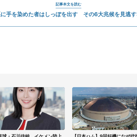
記事本文を読む
悪に手を染めた者はしっぽを出す その6大兆候を見逃す
卓球・石川佳純、イケメン陸上
【日本ハム】9回好機になぜ代