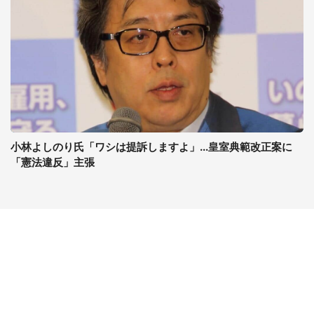
小林よしのり氏「ワシは提訴しますよ」...皇室典範改正案に
「憲法違反」主張
コンテンツ
関連サイト
最新記事一覧
J-CASTニュース
コラムざんまい
J-CASTトレンド