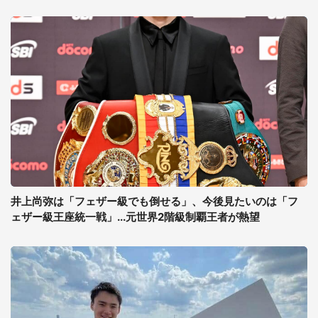
井上尚弥は「フェザー級でも倒せる」、今後見たいのは「フ
ェザー級王座統一戦」...元世界2階級制覇王者が熱望