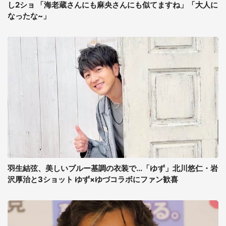
し2ショ 「海老蔵さんにも麻央さんにも似てますね」「大人に
なったな~」
羽生結弦、美しいブルー基調の衣装で...「ゆず」北川悠仁・岩
沢厚治と3ショット ゆず×ゆづコラボにファン歓喜