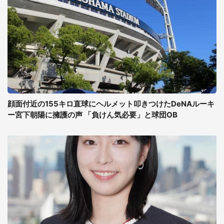
顔面付近の155キロ直球にヘルメット叩きつけたDeNAルーキ
ー宮下朝陽に擁護の声 「負けん気必要」と球団OB