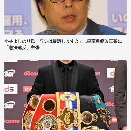
小林よしのり氏「ワシは提訴しますよ」...皇室典範改正案に
「憲法違反」主張