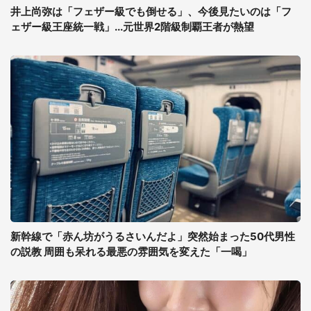
井上尚弥は「フェザー級でも倒せる」、今後見たいのは「フ
ェザー級王座統一戦」...元世界2階級制覇王者が熱望
新幹線で「赤ん坊がうるさいんだよ」突然始まった50代男性
の説教 周囲も呆れる最悪の雰囲気を変えた「一喝」