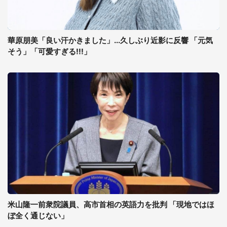
華原朋美「良い汗かきました」...久しぶり近影に反響 「元気
そう」「可愛すぎる!!!」
米山隆一前衆院議員、高市首相の英語力を批判 「現地ではほ
ぼ全く通じない」