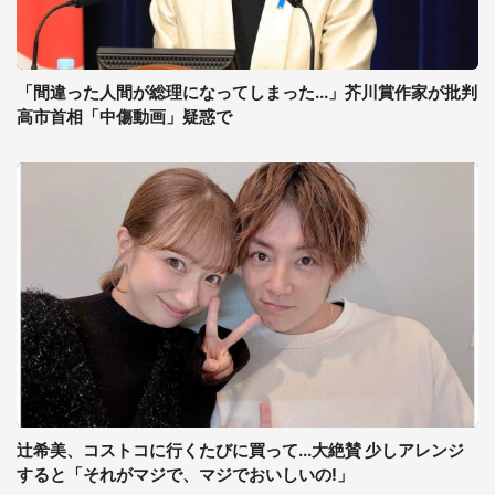
「間違った人間が総理になってしまった...」芥川賞作家が批判
高市首相「中傷動画」疑惑で
辻希美、コストコに行くたびに買って...大絶賛 少しアレンジ
すると「それがマジで、マジでおいしいの!」