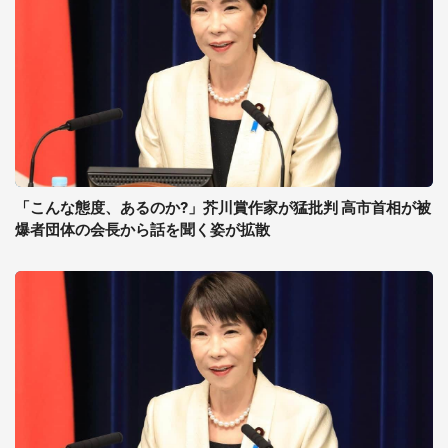
「こんな態度、あるのか?」芥川賞作家が猛批判 高市首相が被
爆者団体の会長から話を聞く姿が拡散