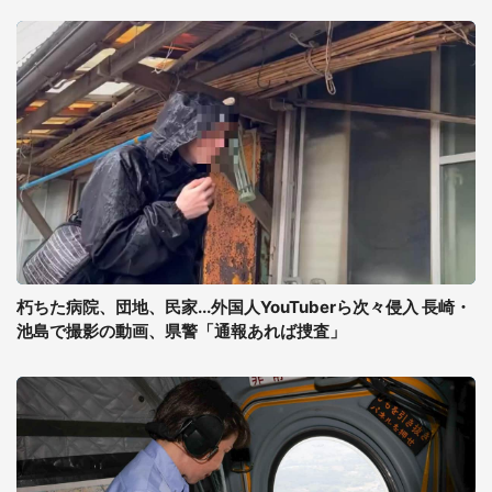
朽ちた病院、団地、民家...外国人YouTuberら次々侵入 長崎・
池島で撮影の動画、県警「通報あれば捜査」