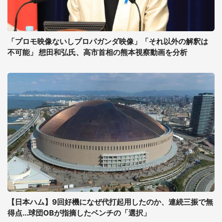
「プロモ映像ないしプロパガンダ映像」「それ以外の解釈は
不可能」 想田和弘氏、高市首相の熊本視察動画を分析
【日本ハム】9回好機になぜ代打起用したのか、連続三振で無
得点...球団OBが指摘したベンチの「選択」