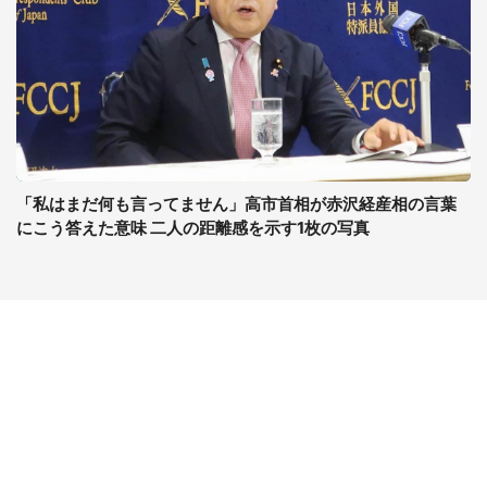
「私はまだ何も言ってません」高市首相が赤沢経産相の言葉
にこう答えた意味 二人の距離感を示す1枚の写真
コンテンツ
関連サイト
最新記事一覧
J-CASTニュース
コラムざんまい
J-CASTトレンド
ニュース pickup
J-CAST会社ウォッチ