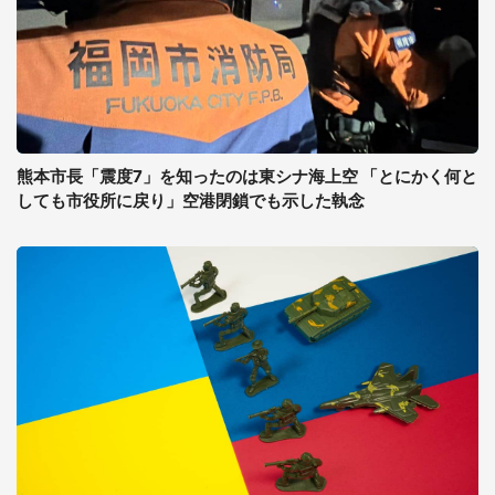
熊本市長「震度7」を知ったのは東シナ海上空 「とにかく何と
しても市役所に戻り」空港閉鎖でも示した執念