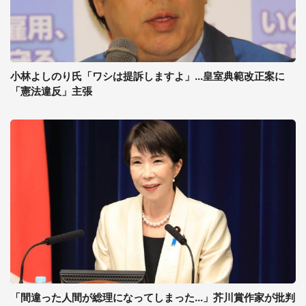
小林よしのり氏「ワシは提訴しますよ」...皇室典範改正案に
「憲法違反」主張
「間違った人間が総理になってしまった...」芥川賞作家が批判