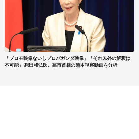
「プロモ映像ないしプロパガンダ映像」「それ以外の解釈は
不可能」 想田和弘氏、高市首相の熊本視察動画を分析
コンテンツ
関連サイト
最新記事一覧
J-CASTニュース
コラムざんまい
J-CASTトレンド
ニュース pickup
J-CAST会社ウォッチ