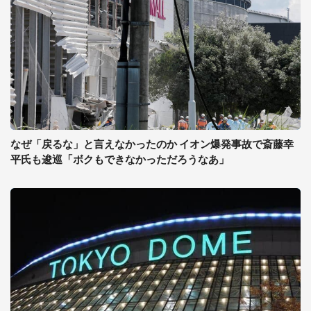
なぜ「戻るな」と言えなかったのか イオン爆発事故で斎藤幸
平氏も逡巡「ボクもできなかっただろうなあ」