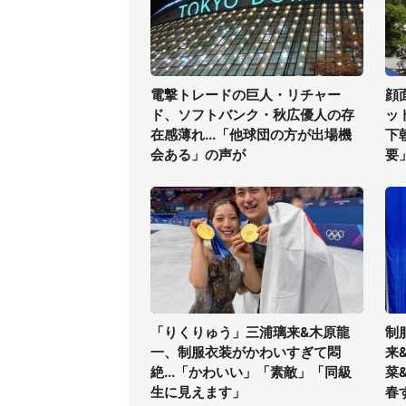
電撃トレードの巨人・リチャー
顔
ド、ソフトバンク・秋広優人の存
ッ
在感薄れ...「他球団の方が出場機
下
会ある」の声が
要
「りくりゅう」三浦璃来&木原龍
制
一、制服衣装がかわいすぎて悶
来
絶...「かわいい」「素敵」「同級
菜
生に見えます」
春