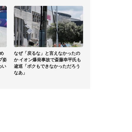
め
なぜ「戻るな」と言えなかったの
プ姿
か イオン爆発事故で斎藤幸平氏も
わい
逡巡「ボクもできなかっただろう
なあ」