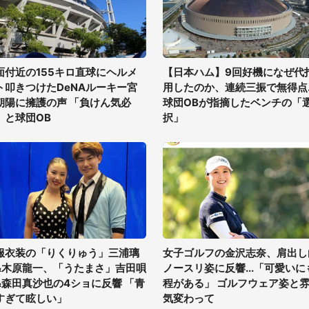
面付近の155キロ直球にヘルメ
【日本ハム】9回好機になぜ代
ト叩きつけたDeNAルーキー宮
用したのか、連続三振で無得点..
朝陽に擁護の声 「負けん気必
球団OBが指摘したベンチの「
」と球団OB
択」
服衣装の「りくりゅう」三浦璃
女子ゴルフの金沢志奈、肩出し
&木原龍一、「うたまさ」吉田唄
ノースリ姿に反響...「可愛いに
&森田真沙也の4ショに反響 「青
程がある」 ゴルフウェア姿と
すぎて眩しい」
気変わって