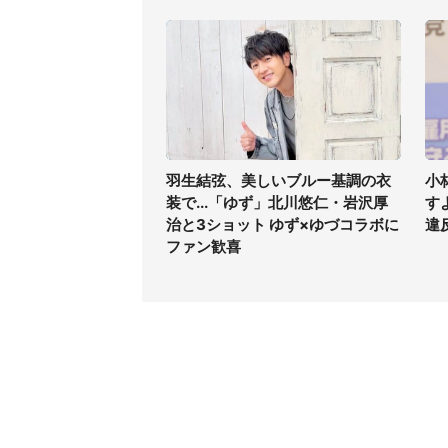
羽生結弦、美しいブルー基調の衣
小
装で...「ゆず」北川悠仁・岩沢厚
す
治と3ショット ゆず×ゆづコラボに
違
ファン歓喜
コンテンツ
関連サ