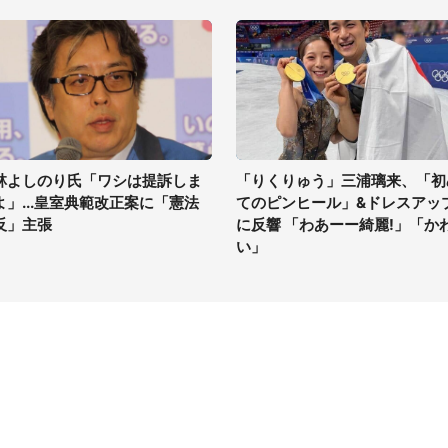
林よしのり氏「ワシは提訴しま
「りくりゅう」三浦璃来、「初
よ」...皇室典範改正案に「憲法
てのピンヒール」&ドレスアッ
反」主張
に反響 「わあーー綺麗!」「か
い」
イト
サイトについて