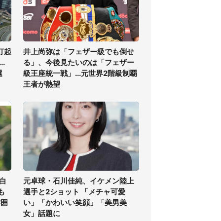
打起
井上尚弥は「フェザー級でも倒せ
.
る」、今後見たいのは「フェザー
選
級王座統一戦」...元世界2階級制覇
王者が熱望
白
元卓球・石川佳純、イケメン陸上
も
選手と2ショット 「メチャ可愛
雰囲
い」「かわいい笑顔」「美男美
女」話題に