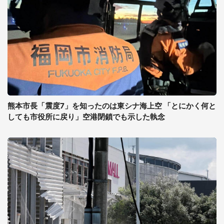
熊本市長「震度7」を知ったのは東シナ海上空 「とにかく何と
しても市役所に戻り」空港閉鎖でも示した執念