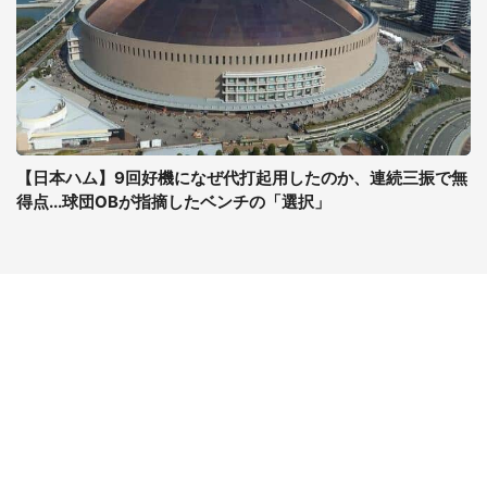
【日本ハム】9回好機になぜ代打起用したのか、連続三振で無
得点...球団OBが指摘したベンチの「選択」
コンテンツ
関連サイト
最新記事一覧
J-CASTニュース
コラムざんまい
J-CASTトレンド
ニュース pickup
J-CAST会社ウォッチ