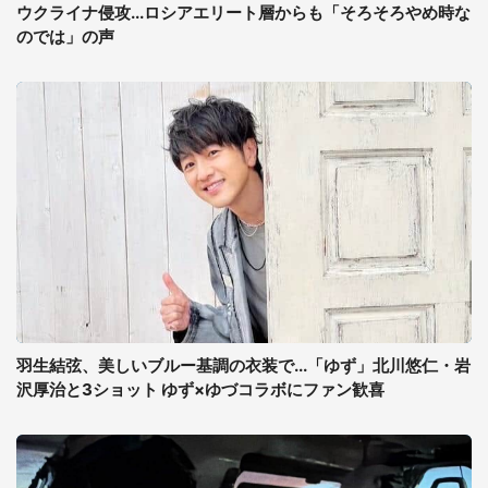
ウクライナ侵攻...ロシアエリート層からも「そろそろやめ時な
のでは」の声
羽生結弦、美しいブルー基調の衣装で...「ゆず」北川悠仁・岩
沢厚治と3ショット ゆず×ゆづコラボにファン歓喜