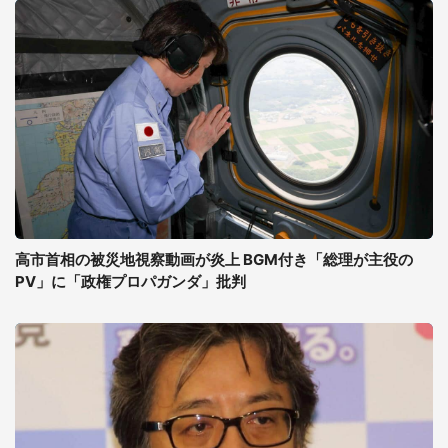
高市首相の被災地視察動画が炎上 BGM付き「総理が主役の
PV」に「政権プロパガンダ」批判