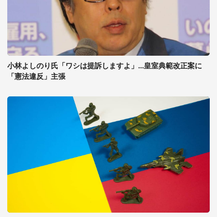
小林よしのり氏「ワシは提訴しますよ」...皇室典範改正案に
「憲法違反」主張