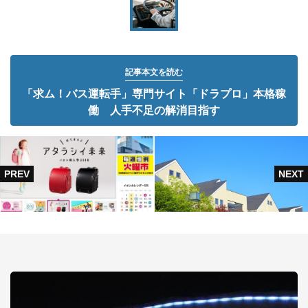
記事本文を読む
「求ム！バス運転手」専門サイト「ドラプロ」本格稼
働 人手不足の解消目指す