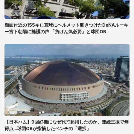
顔面付近の155キロ直球にヘルメット叩きつけたDeNAルーキ
ー宮下朝陽に擁護の声 「負けん気必要」と球団OB
【日本ハム】9回好機になぜ代打起用したのか、連続三振で無
得点...球団OBが指摘したベンチの「選択」