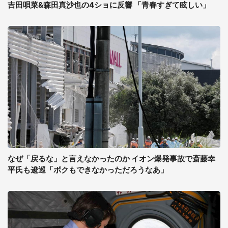
吉田唄菜&森田真沙也の4ショに反響 「青春すぎて眩しい」
なぜ「戻るな」と言えなかったのか イオン爆発事故で斎藤幸
平氏も逡巡「ボクもできなかっただろうなあ」