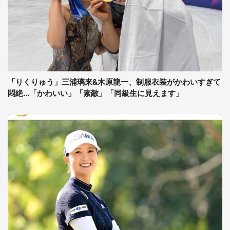
「りくりゅう」三浦璃来&木原龍一、制服衣装がかわいすぎて
悶絶...「かわいい」「素敵」「同級生に見えます」