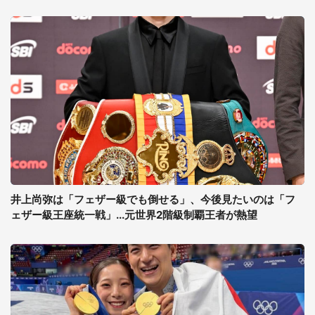
井上尚弥は「フェザー級でも倒せる」、今後見たいのは「フ
ェザー級王座統一戦」...元世界2階級制覇王者が熱望