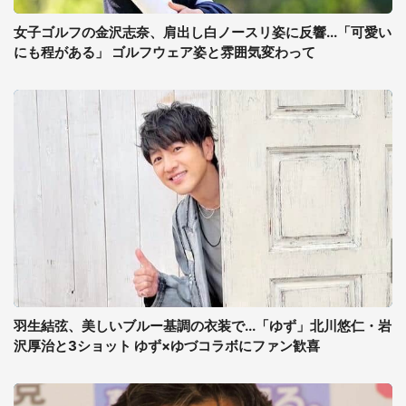
女子ゴルフの金沢志奈、肩出し白ノースリ姿に反響...「可愛い
にも程がある」 ゴルフウェア姿と雰囲気変わって
羽生結弦、美しいブルー基調の衣装で...「ゆず」北川悠仁・岩
沢厚治と3ショット ゆず×ゆづコラボにファン歓喜