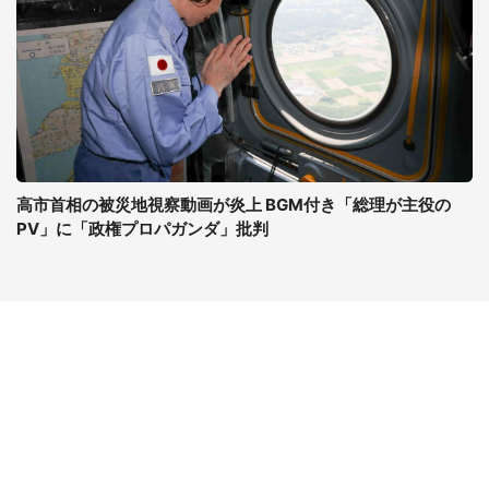
高市首相の被災地視察動画が炎上 BGM付き「総理が主役の
PV」に「政権プロパガンダ」批判
コンテンツ
関連サイト
最新記事一覧
J-CASTニュース
コラムざんまい
J-CASTトレンド
ニュース pickup
J-CAST会社ウォッチ