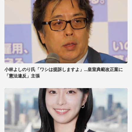
小林よしのり氏「ワシは提訴しますよ」...皇室典範改正案に
「憲法違反」主張