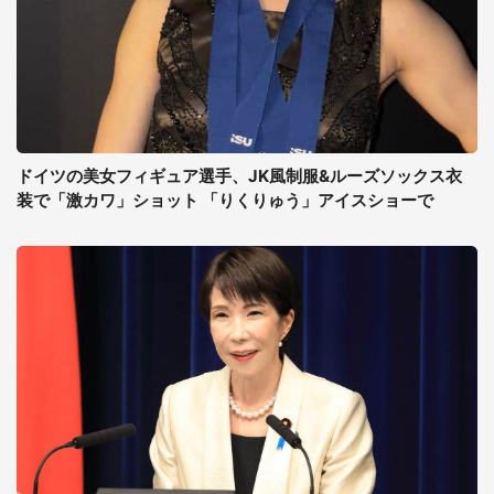
ドイツの美女フィギュア選手、JK風制服&ルーズソックス衣
装で「激カワ」ショット 「りくりゅう」アイスショーで