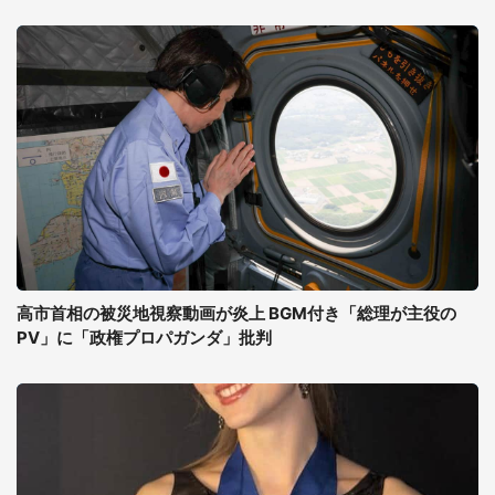
高市首相の被災地視察動画が炎上 BGM付き「総理が主役の
PV」に「政権プロパガンダ」批判