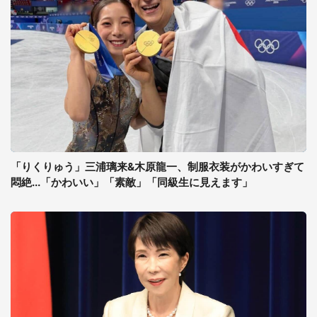
「りくりゅう」三浦璃来&木原龍一、制服衣装がかわいすぎて
悶絶...「かわいい」「素敵」「同級生に見えます」