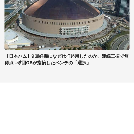
【日本ハム】9回好機になぜ代打起用したのか、連続三振で無
得点...球団OBが指摘したベンチの「選択」
コンテンツ
関連サイト
最新記事一覧
J-CASTニュース
コラムざんまい
J-CASTトレンド
ニュース pickup
J-CAST会社ウォッチ