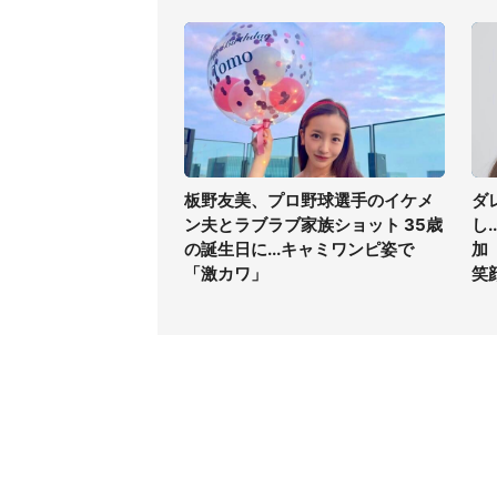
板野友美、プロ野球選手のイケメ
ダ
ン夫とラブラブ家族ショット 35歳
し
の誕生日に...キャミワンピ姿で
加
「激カワ」
笑
コンテンツ
関連サ