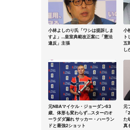
小林よしのり氏「ワシは提訴しま
小
すよ」...皇室典範改正案に「憲法
ト
違反」主張
五
し
元NBAマイケル・ジョーダン63
元
歳、体形も変わらず...スターのオ
「
ーラダダ漏れ サッカー・ハーラン
た
ドと最強2ショット
真