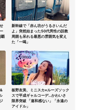
せ
新幹線で「赤ん坊がうるさいんだ
ー
よ」突然始まった50代男性の説教
制覇
周囲も呆れる最悪の雰囲気を変え
た「一喝」
&
板野友美、ミニスカ×ルーズソック
ル
スで平成ギャルコーデ...かわいさ
ジ
限界突破 「違和感ない」「永遠の
アイドル」