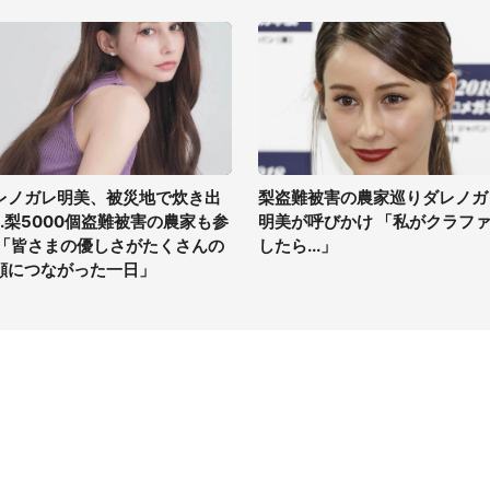
レノガレ明美、被災地で炊き出
梨盗難被害の農家巡りダレノガ
...梨5000個盗難被害の農家も参
明美が呼びかけ 「私がクラフ
 「皆さまの優しさがたくさんの
したら...」
顔につながった一日」
イト
サイトについて