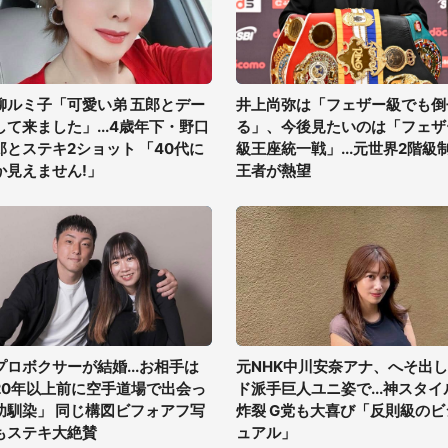
柳ルミ子「可愛い弟 五郎とデー
井上尚弥は「フェザー級でも倒
して来ました」...4歳年下・野口
る」、今後見たいのは「フェザ
郎とステキ2ショット 「40代に
級王座統一戦」...元世界2階級
か見えません!」
王者が熱望
プロボクサーが結婚...お相手は
元NHK中川安奈アナ、へそ出し
20年以上前に空手道場で出会っ
ド派手巨人ユニ姿で...神スタイ
幼馴染」 同じ構図ビフォアフ写
炸裂 G党も大喜び「反則級のビ
もステキ大絶賛
ュアル」