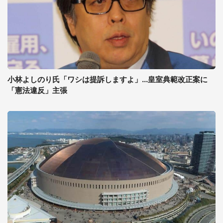
小林よしのり氏「ワシは提訴しますよ」...皇室典範改正案に
「憲法違反」主張