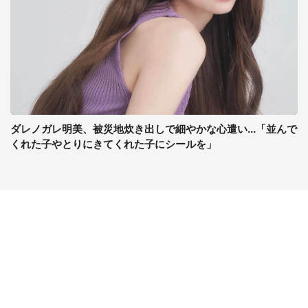
ダレノガレ明美、被災地炊き出しで細やかな心遣い...「並んで
くれた子やとりにきてくれた子にシールを」
コンテンツ
関連サイト
最新記事一覧
J-CASTニュース
コラムざんまい
J-CASTトレンド
ニュース pickup
J-CAST会社ウォッチ