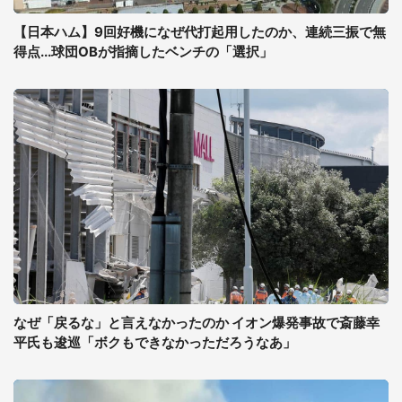
【日本ハム】9回好機になぜ代打起用したのか、連続三振で無
得点...球団OBが指摘したベンチの「選択」
なぜ「戻るな」と言えなかったのか イオン爆発事故で斎藤幸
平氏も逡巡「ボクもできなかっただろうなあ」