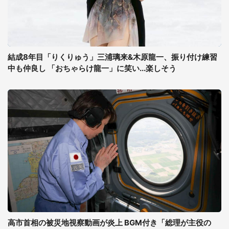
結成8年目「りくりゅう」三浦璃来&木原龍一、振り付け練習
中も仲良し 「おちゃらけ龍一」に笑い...楽しそう
高市首相の被災地視察動画が炎上 BGM付き「総理が主役の