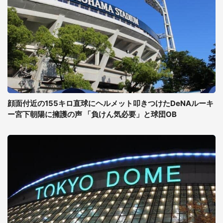
顔面付近の155キロ直球にヘルメット叩きつけたDeNAルーキ
ー宮下朝陽に擁護の声 「負けん気必要」と球団OB