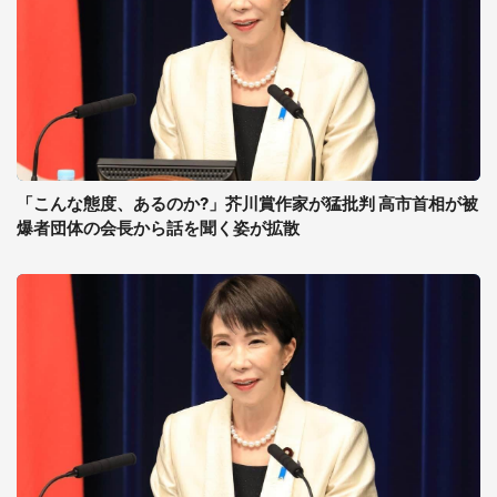
「こんな態度、あるのか?」芥川賞作家が猛批判 高市首相が被
爆者団体の会長から話を聞く姿が拡散