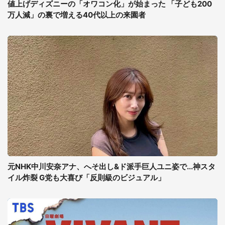
値上げディズニーの「オワコン化」が始まった 「子ども200
万人減」の裏で増える40代以上の来園者
元NHK中川安奈アナ、へそ出し&ド派手巨人ユニ姿で...神スタ
イル炸裂 G党も大喜び「反則級のビジュアル」