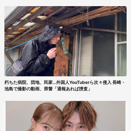
朽ちた病院、団地、民家...外国人YouTuberら次々侵入 長崎・
池島で撮影の動画、県警「通報あれば捜査」