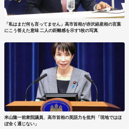
「私はまだ何も言ってません」高市首相が赤沢経産相の言葉
にこう答えた意味 二人の距離感を示す1枚の写真
米山隆一前衆院議員、高市首相の英語力を批判 「現地ではほ
ぼ全く通じない」