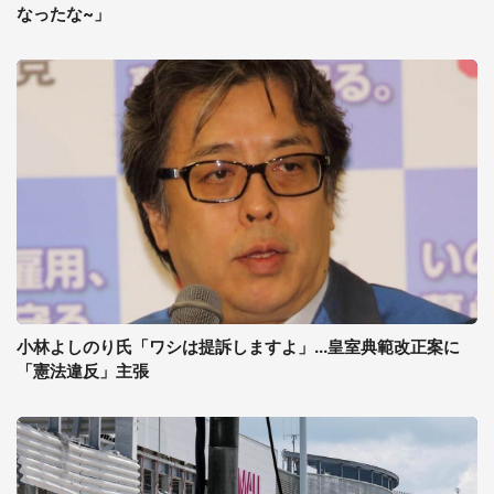
なったな~」
小林よしのり氏「ワシは提訴しますよ」...皇室典範改正案に
「憲法違反」主張