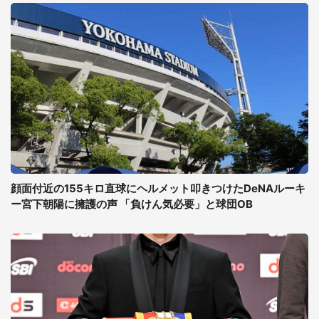
顔面付近の155キロ直球にヘルメット叩きつけたDeNAルーキ
ー宮下朝陽に擁護の声 「負けん気必要」と球団OB