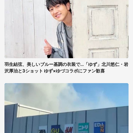
羽生結弦、美しいブルー基調の衣装で...「ゆず」北川悠仁・岩
沢厚治と3ショット ゆず×ゆづコラボにファン歓喜