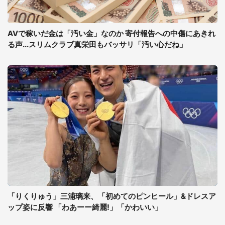
AVで稼いだ金は「汚い金」なのか 寄付報告への中傷にあきれ
る声...スリムクラブ真栄田もバッサリ「汚い心だね」
「りくりゅう」三浦璃来、「初めてのピンヒール」&ドレスア
ップ姿に反響 「わあーー綺麗!」「かわいい」