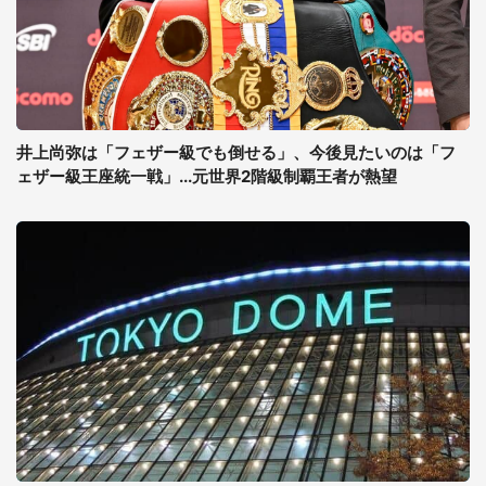
井上尚弥は「フェザー級でも倒せる」、今後見たいのは「フ
ェザー級王座統一戦」...元世界2階級制覇王者が熱望