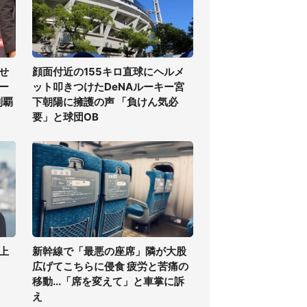
せ
顔面付近の155キロ直球にヘルメ
ー
ット叩きつけたDeNAルーキー宮
制覇
下朝陽に擁護の声 「負けん気必
要」と球団OB
上
新幹線で「最悪の座席」隣が大股
広げてこちらに侵食 疲労と苦痛の
移動...「席を変えて」と車掌に訴
え