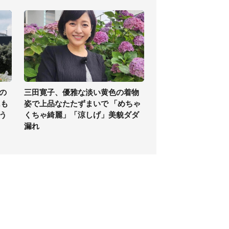
の
三田寛子、優雅な淡い黄色の着物
氏も
姿で上品なたたずまいで 「めちゃ
う
くちゃ綺麗」「涼しげ」美貌ダダ
漏れ