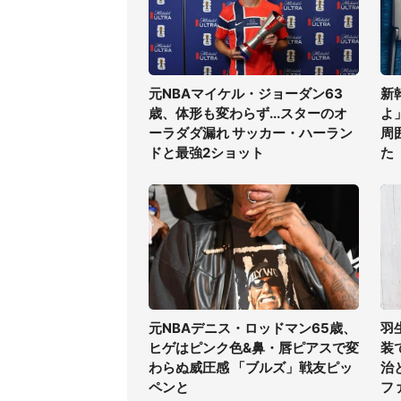
元NBAマイケル・ジョーダン63
新
歳、体形も変わらず...スターのオ
よ
ーラダダ漏れ サッカー・ハーラン
周
ドと最強2ショット
た
元NBAデニス・ロッドマン65歳、
羽
ヒゲはピンク色&鼻・唇ピアスで変
装
わらぬ威圧感 「ブルズ」戦友ピッ
治
ペンと
フ