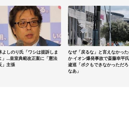
林よしのり氏「ワシは提訴しま
なぜ「戻るな」と言えなかった
よ」...皇室典範改正案に「憲法
か イオン爆発事故で斎藤幸平
反」主張
逡巡「ボクもできなかっただろ
なあ」
イト
サイトについて