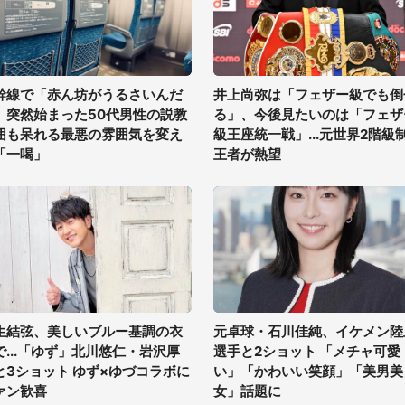
幹線で「赤ん坊がうるさいんだ
井上尚弥は「フェザー級でも倒
」突然始まった50代男性の説教
る」、今後見たいのは「フェザ
囲も呆れる最悪の雰囲気を変え
級王座統一戦」...元世界2階級
「一喝」
王者が熱望
生結弦、美しいブルー基調の衣
元卓球・石川佳純、イケメン陸
で...「ゆず」北川悠仁・岩沢厚
選手と2ショット 「メチャ可愛
と3ショット ゆず×ゆづコラボに
い」「かわいい笑顔」「美男美
ァン歓喜
女」話題に