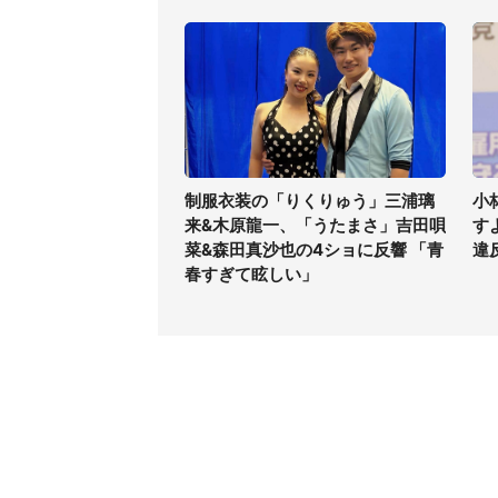
制服衣装の「りくりゅう」三浦璃
小
来&木原龍一、「うたまさ」吉田唄
す
菜&森田真沙也の4ショに反響 「青
違
春すぎて眩しい」
コンテンツ
関連サ