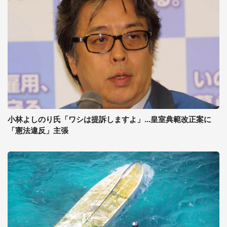
小林よしのり氏「ワシは提訴しますよ」...皇室典範改正案に
「憲法違反」主張