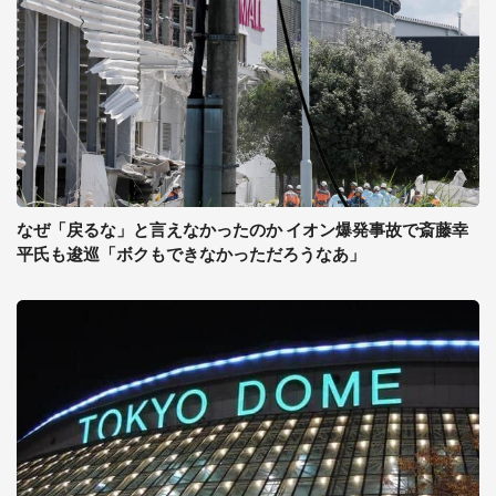
なぜ「戻るな」と言えなかったのか イオン爆発事故で斎藤幸
平氏も逡巡「ボクもできなかっただろうなあ」