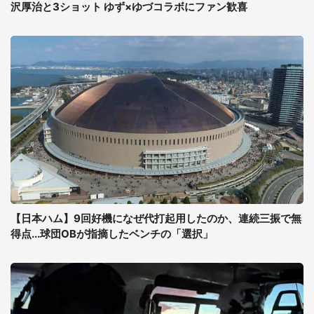
沢厚治と3ショット ゆず×ゆづコラボにファン歓喜
【日本ハム】9回好機になぜ代打起用したのか、連続三振で無
得点...球団OBが指摘したベンチの「選択」