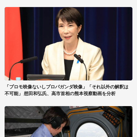
「プロモ映像ないしプロパガンダ映像」「それ以外の解釈は
不可能」 想田和弘氏、高市首相の熊本視察動画を分析