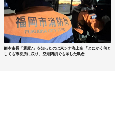
熊本市長「震度7」を知ったのは東シナ海上空 「とにかく何と
しても市役所に戻り」空港閉鎖でも示した執念
コンテンツ
関連サイト
最新記事一覧
J-CASTニュース
コラムざんまい
J-CASTトレンド
ニュース pickup
J-CAST会社ウォッチ