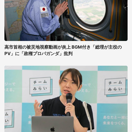
高市首相の被災地視察動画が炎上 BGM付き「総理が主役の
PV」に「政権プロパガンダ」批判