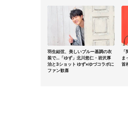
羽生結弦、美しいブルー基調の衣
「
装で...「ゆず」北川悠仁・岩沢厚
ま
治と3ショット ゆず×ゆづコラボに
首
ファン歓喜
コンテンツ
関連サ