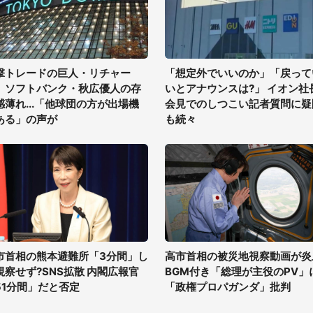
撃トレードの巨人・リチャー
「想定外でいいのか」「戻って
、ソフトバンク・秋広優人の存
いとアナウンスは?」 イオン社
感薄れ...「他球団の方が出場機
会見でのしつこい記者質問に疑
ある」の声が
も続々
市首相の熊本避難所「3分間」し
高市首相の被災地視察動画が炎
視察せず?SNS拡散 内閣広報官
BGM付き「総理が主役のPV」
51分間」だと否定
「政権プロパガンダ」批判