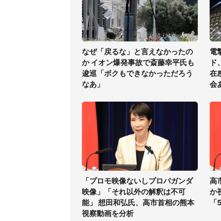
なぜ「戻るな」と言えなかったの
電
か イオン爆発事故で斎藤幸平氏も
ド
逡巡「ボクもできなかっただろう
在
なあ」
会
「プロモ映像ないしプロパガンダ
高
映像」「それ以外の解釈は不可
か
能」 想田和弘氏、高市首相の熊本
「
視察動画を分析