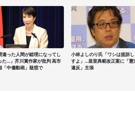
間違った人間が総理になってし
小林よしのり氏「ワシは提訴し
った...」芥川賞作家が批判 高市
すよ」...皇室典範改正案に「憲
相「中傷動画」疑惑で
違反」主張
イト
サイトについて