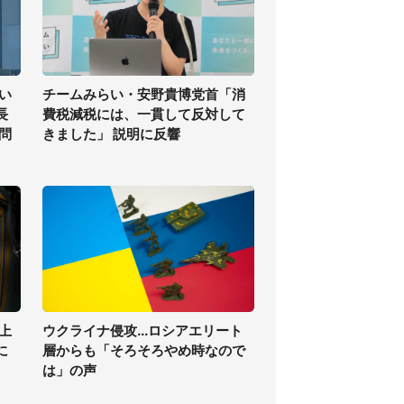
い
チームみらい・安野貴博党首「消
長
費税減税には、一貫して反対して
問
きました」 説明に反響
上
ウクライナ侵攻...ロシアエリート
に
層からも「そろそろやめ時なので
は」の声