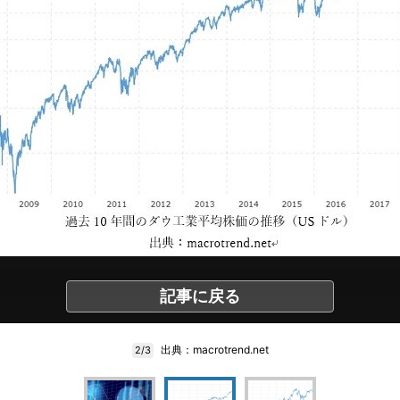
記事に戻る
出典：macrotrend.net
2/3