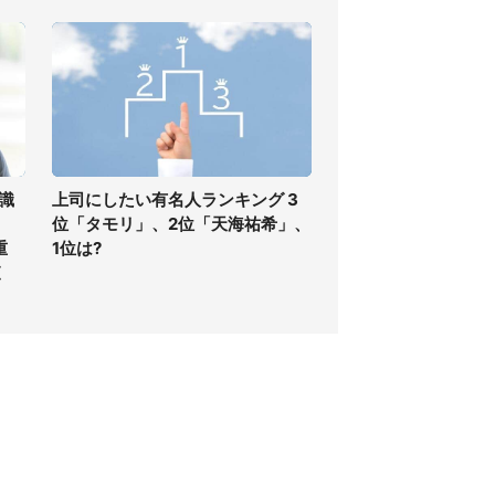
識
上司にしたい有名人ランキング 3
位「タモリ」、2位「天海祐希」、
重
1位は?
査