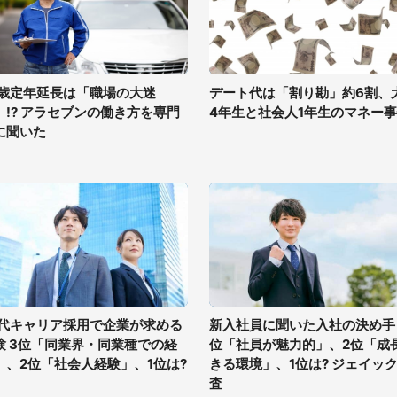
0歳定年延長は「職場の大迷
デート代は「割り勘」約6割、
」!? アラセブンの働き方を専門
4年生と社会人1年生のマネー
に聞いた
0代キャリア採用で企業が求める
新入社員に聞いた入社の決め手 
験 3位「同業界・同業種での経
位「社員が魅力的」、2位「成
」、2位「社会人経験」、1位は?
きる環境」、1位は? ジェイッ
査