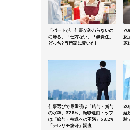
「パートが、仕事が終わらないの
7
に帰る」「仕方ない」「無責任」
惑
どっち? 専門家に聞いた!
家
仕事選びで最重視は「給与・賞与
2
の水準」67.8%、転職理由トップ
経
は「給与・待遇への不満」53.2%
験
「テレリモ総研」調査