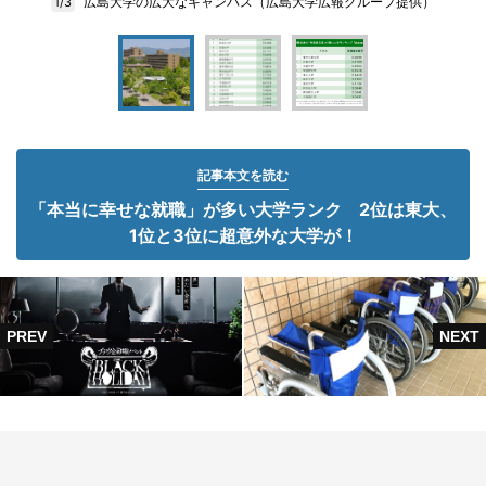
広島大学の広大なキャンパス（広島大学広報グループ提供）
1/3
記事本文を読む
「本当に幸せな就職」が多い大学ランク 2位は東大、
1位と3位に超意外な大学が！