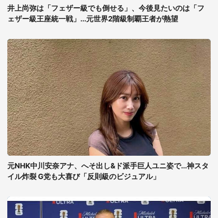
井上尚弥は「フェザー級でも倒せる」、今後見たいのは「フ
ェザー級王座統一戦」...元世界2階級制覇王者が熱望
元NHK中川安奈アナ、へそ出し&ド派手巨人ユニ姿で...神スタ
イル炸裂 G党も大喜び「反則級のビジュアル」