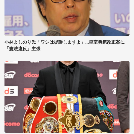
小林よしのり氏「ワシは提訴しますよ」...皇室典範改正案に
「憲法違反」主張