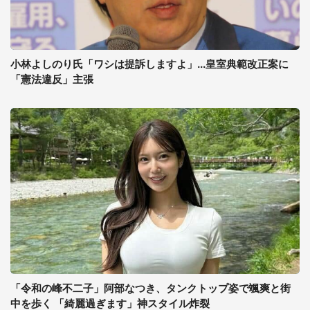
小林よしのり氏「ワシは提訴しますよ」...皇室典範改正案に
「憲法違反」主張
「令和の峰不二子」阿部なつき、タンクトップ姿で颯爽と街
中を歩く 「綺麗過ぎます」神スタイル炸裂