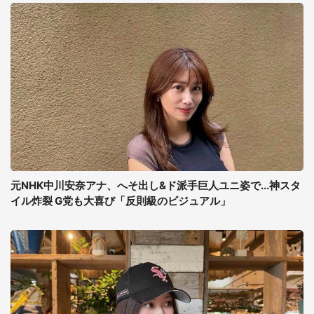
元NHK中川安奈アナ、へそ出し&ド派手巨人ユニ姿で...神スタ
イル炸裂 G党も大喜び「反則級のビジュアル」