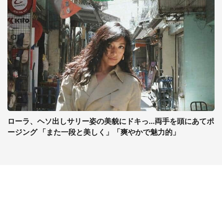
ローラ、ヘソ出しサリー姿の美貌にドキっ...両手を頭にあてポ
ージング 「また一段と美しく」「爽やかで魅力的」
コンテンツ
関連サイト
最新記事一覧
J-CASTニュース