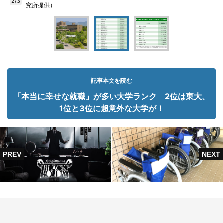
2/3
究所提供）
記事本文を読む
「本当に幸せな就職」が多い大学ランク 2位は東大、
1位と3位に超意外な大学が！