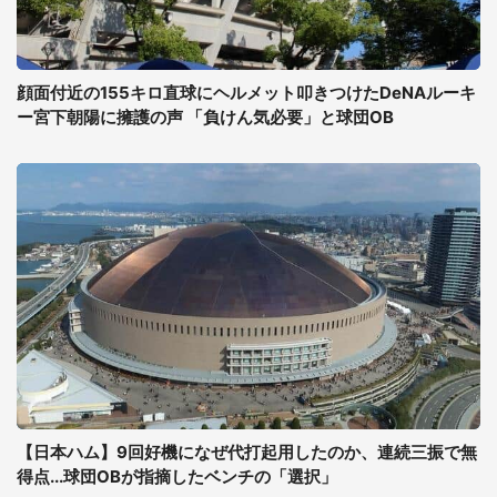
顔面付近の155キロ直球にヘルメット叩きつけたDeNAルーキ
ー宮下朝陽に擁護の声 「負けん気必要」と球団OB
【日本ハム】9回好機になぜ代打起用したのか、連続三振で無
得点...球団OBが指摘したベンチの「選択」