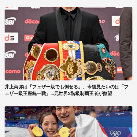
井上尚弥は「フェザー級でも倒せる」、今後見たいのは「フ
ェザー級王座統一戦」...元世界2階級制覇王者が熱望