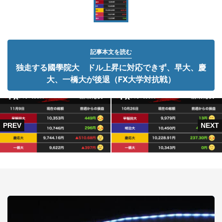
記事本文を読む
独走する國學院大 ドル上昇に対応できず、早大、慶
大、一橋大が後退（FX大学対抗戦）