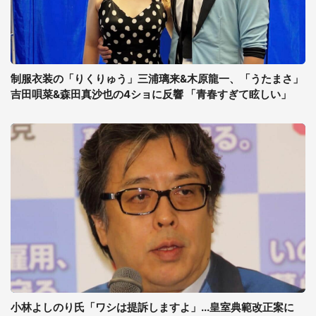
制服衣装の「りくりゅう」三浦璃来&木原龍一、「うたまさ」
吉田唄菜&森田真沙也の4ショに反響 「青春すぎて眩しい」
小林よしのり氏「ワシは提訴しますよ」...皇室典範改正案に