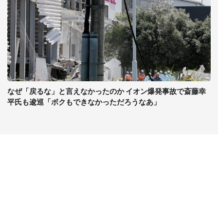
なぜ「戻るな」と言えなかったのか イオン爆発事故で斎藤幸
平氏も逡巡「ボクもできなかっただろうなあ」
コンテンツ
関連サイト
最新記事一覧
J-CASTニュース
コラムざんまい
J-CASTトレンド
ニュース pickup
J-CAST会社ウォッチ