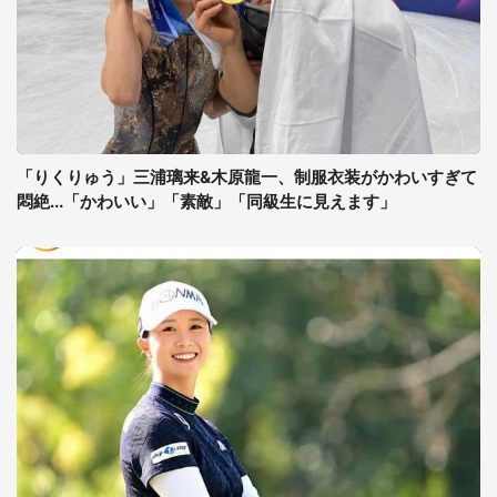
「りくりゅう」三浦璃来&木原龍一、制服衣装がかわいすぎて
悶絶...「かわいい」「素敵」「同級生に見えます」