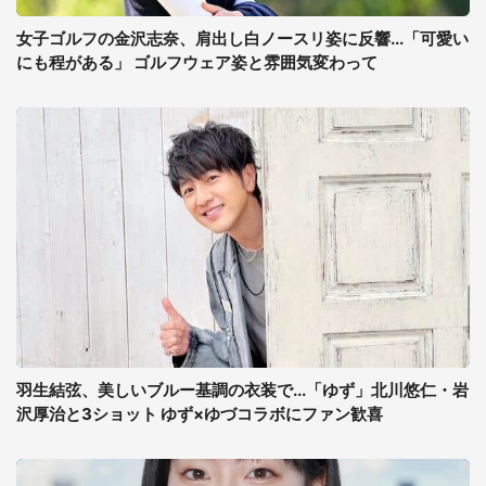
女子ゴルフの金沢志奈、肩出し白ノースリ姿に反響...「可愛い
にも程がある」 ゴルフウェア姿と雰囲気変わって
羽生結弦、美しいブルー基調の衣装で...「ゆず」北川悠仁・岩
沢厚治と3ショット ゆず×ゆづコラボにファン歓喜