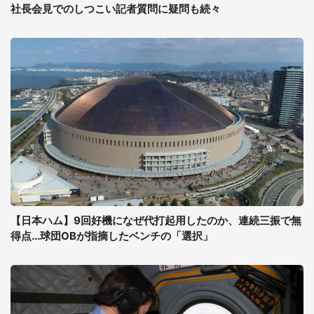
社長会見でのしつこい記者質問に疑問も続々
【日本ハム】9回好機になぜ代打起用したのか、連続三振で無
得点...球団OBが指摘したベンチの「選択」