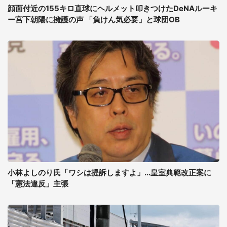
顔面付近の155キロ直球にヘルメット叩きつけたDeNAルーキ
ー宮下朝陽に擁護の声 「負けん気必要」と球団OB
小林よしのり氏「ワシは提訴しますよ」...皇室典範改正案に
「憲法違反」主張