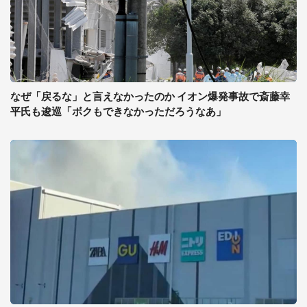
なぜ「戻るな」と言えなかったのか イオン爆発事故で斎藤幸
平氏も逡巡「ボクもできなかっただろうなあ」