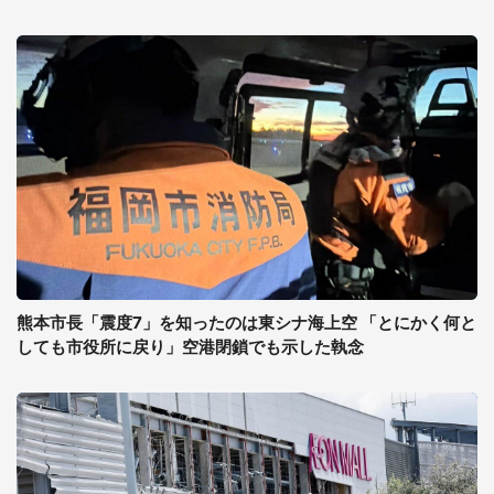
熊本市長「震度7」を知ったのは東シナ海上空 「とにかく何と
しても市役所に戻り」空港閉鎖でも示した執念