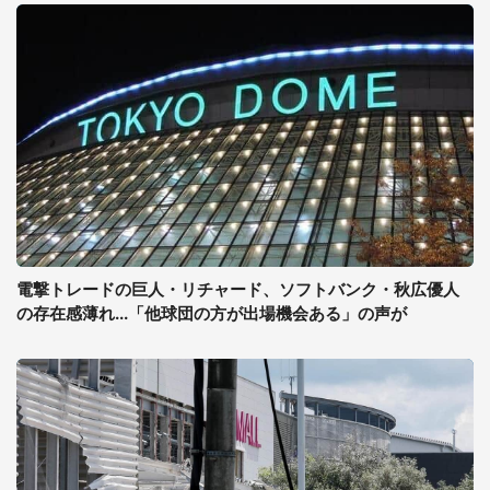
電撃トレードの巨人・リチャード、ソフトバンク・秋広優人
の存在感薄れ...「他球団の方が出場機会ある」の声が