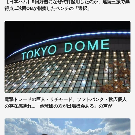
【日本ハム】9回好機になぜ代打起用したのか、連続三振で無
得点...球団OBが指摘したベンチの「選択」
電撃トレードの巨人・リチャード、ソフトバンク・秋広優人
の存在感薄れ...「他球団の方が出場機会ある」の声が