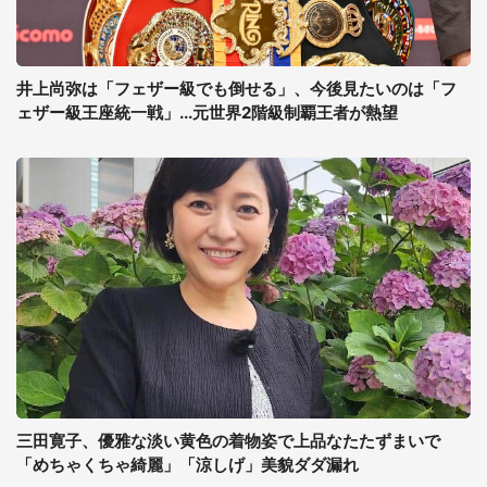
井上尚弥は「フェザー級でも倒せる」、今後見たいのは「フ
ェザー級王座統一戦」...元世界2階級制覇王者が熱望
三田寛子、優雅な淡い黄色の着物姿で上品なたたずまいで
「めちゃくちゃ綺麗」「涼しげ」美貌ダダ漏れ