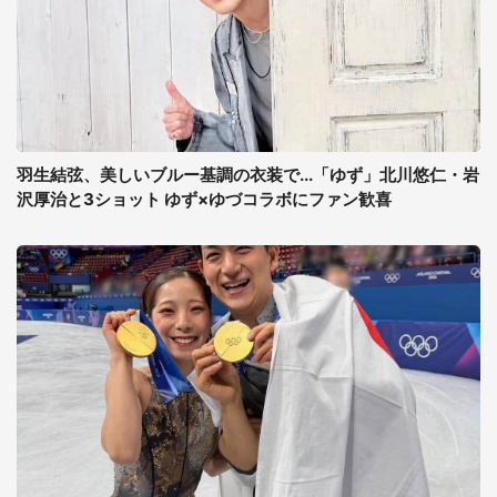
羽生結弦、美しいブルー基調の衣装で...「ゆず」北川悠仁・岩
沢厚治と3ショット ゆず×ゆづコラボにファン歓喜