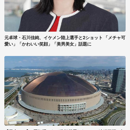
元卓球・石川佳純、イケメン陸上選手と2ショット 「メチャ可
愛い」「かわいい笑顔」「美男美女」話題に