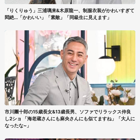
「りくりゅう」三浦璃来&木原龍一、制服衣装がかわいすぎて
悶絶...「かわいい」「素敵」「同級生に見えます」
市川團十郎の15歳長女&13歳長男、ソファでリラックス仲良
し2ショ 「海老蔵さんにも麻央さんにも似てますね」「大人に
なったな~」