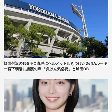
顔面付近の155キロ直球にヘルメット叩きつけたDeNAルーキ
ー宮下朝陽に擁護の声 「負けん気必要」と球団OB