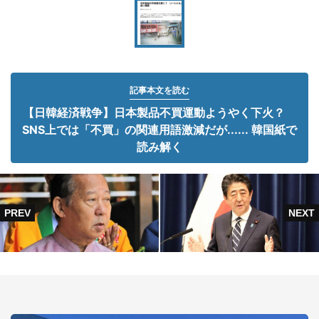
記事本文を読む
【日韓経済戦争】日本製品不買運動ようやく下火？
SNS上では「不買」の関連用語激減だが...... 韓国紙で
読み解く