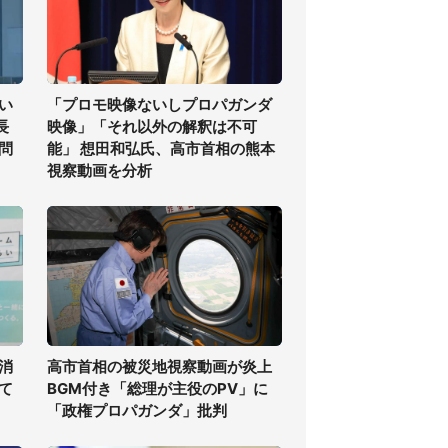
い
「プロモ映像ないしプロパガンダ
長
映像」「それ以外の解釈は不可
問
能」 想田和弘氏、高市首相の熊本
視察動画を分析
消
高市首相の被災地視察動画が炎上
て
BGM付き「総理が主役のPV」に
「政権プロパガンダ」批判