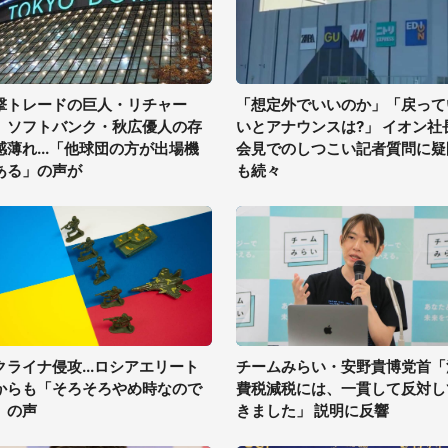
撃トレードの巨人・リチャー
「想定外でいいのか」「戻って
、ソフトバンク・秋広優人の存
いとアナウンスは?」 イオン社
感薄れ...「他球団の方が出場機
会見でのしつこい記者質問に疑
ある」の声が
も続々
クライナ侵攻...ロシアエリート
チームみらい・安野貴博党首「
からも「そろそろやめ時なので
費税減税には、一貫して反対し
」の声
きました」 説明に反響