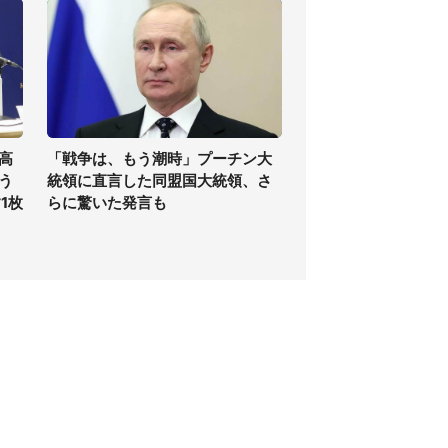
高
「戦争は、もう潮時」プーチン大
う
統領に直言した同盟国大統領、さ
1枚
らに驚いた発言も
個人情報保護方針