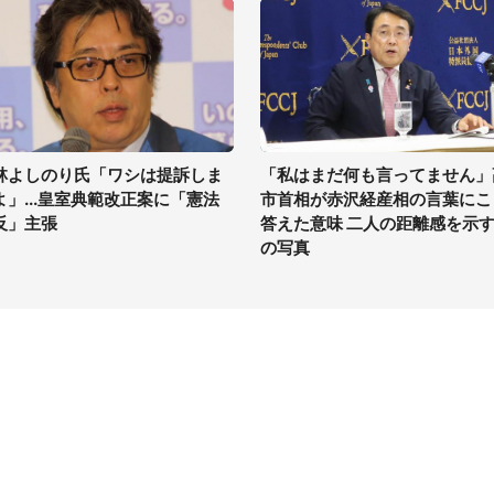
林よしのり氏「ワシは提訴しま
「私はまだ何も言ってません」
よ」...皇室典範改正案に「憲法
市首相が赤沢経産相の言葉にこ
反」主張
答えた意味 二人の距離感を示す
の写真
イト
サイトについて
Tニュース
会社案内