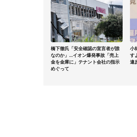
橋下徹氏「安全確認の宣言者が誰
小
なのか」...イオン爆発事故「売上
す
金を金庫に」テナント会社の指示
違
めぐって
コンテンツ
関連サ
最新記事一覧
J-CAS