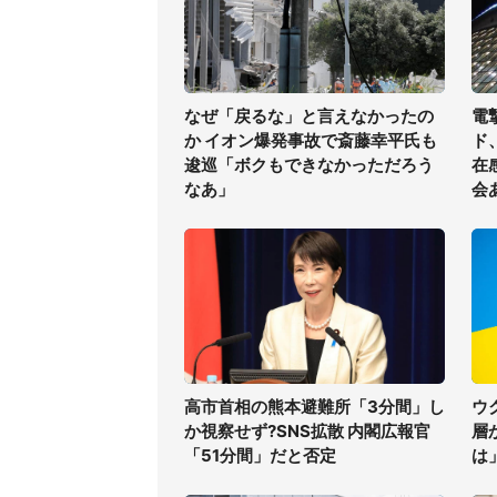
なぜ「戻るな」と言えなかったの
電
か イオン爆発事故で斎藤幸平氏も
ド
逡巡「ボクもできなかっただろう
在
なあ」
会
高市首相の熊本避難所「3分間」し
ウ
か視察せず?SNS拡散 内閣広報官
層
「51分間」だと否定
は