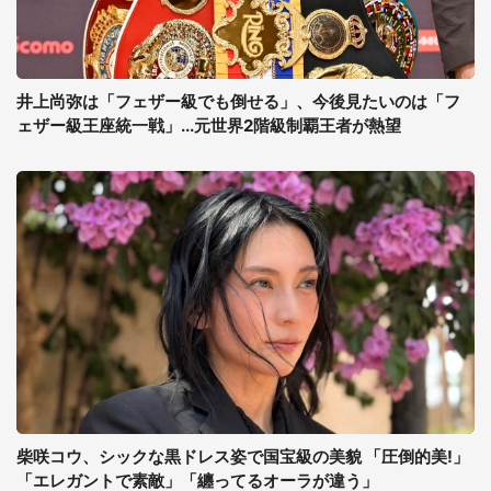
井上尚弥は「フェザー級でも倒せる」、今後見たいのは「フ
ェザー級王座統一戦」...元世界2階級制覇王者が熱望
柴咲コウ、シックな黒ドレス姿で国宝級の美貌 「圧倒的美!」
「エレガントで素敵」「纏ってるオーラが違う」