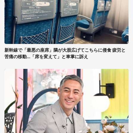
新幹線で「最悪の座席」隣が大股広げてこちらに侵食 疲労と
苦痛の移動...「席を変えて」と車掌に訴え