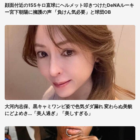
顔面付近の155キロ直球にヘルメット叩きつけたDeNAルーキ
ー宮下朝陽に擁護の声 「負けん気必要」と球団OB
大河内志保、黒キャミワンピ姿で色気ダダ漏れ 変わらぬ美貌
にどよめき...「美人過ぎ」「美しすぎる」