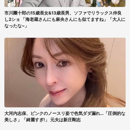
市川團十郎の15歳長女&13歳長男、ソファでリラックス仲良
し2ショ 「海老蔵さんにも麻央さんにも似てますね」「大人に
なったな~」
大河内志保、ピンクのノースリ姿で色気ダダ漏れ...「圧倒的な
美しさ」「綺麗すぎ!」 元夫は新庄剛志