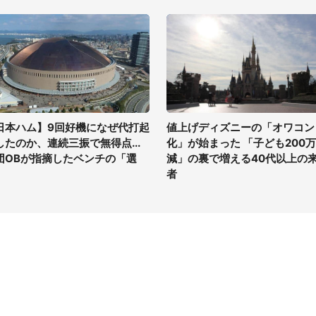
日本ハム】9回好機になぜ代打起
値上げディズニーの「オワコン
したのか、連続三振で無得点...
化」が始まった 「子ども200
団OBが指摘したベンチの「選
減」の裏で増える40代以上の
」
者
イト
サイトについて