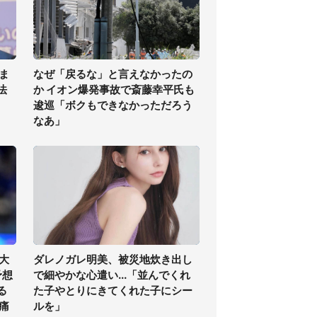
ま
なぜ「戻るな」と言えなかったの
法
か イオン爆発事故で斎藤幸平氏も
逡巡「ボクもできなかっただろう
なあ」
大
ダレノガレ明美、被災地炊き出し
予想
で細やかな心遣い...「並んでくれ
る
た子やとりにきてくれた子にシー
痛
ルを」