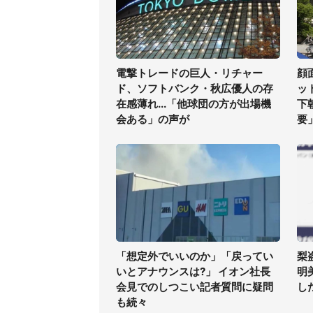
電撃トレードの巨人・リチャー
顔
ド、ソフトバンク・秋広優人の存
ッ
在感薄れ...「他球団の方が出場機
下
会ある」の声が
要
「想定外でいいのか」「戻ってい
梨
いとアナウンスは?」 イオン社長
明
会見でのしつこい記者質問に疑問
した
も続々