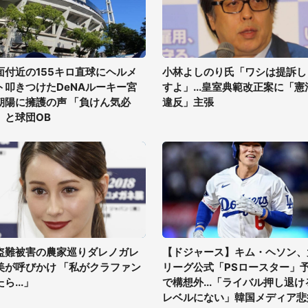
面付近の155キロ直球にヘルメ
小林よしのり氏「ワシは提訴し
ト叩きつけたDeNAルーキー宮
すよ」...皇室典範改正案に「憲
朝陽に擁護の声 「負けん気必
違反」主張
」と球団OB
盗難被害の農家巡りダレノガレ
【ドジャース】キム・ヘソン、
美が呼びかけ 「私がクラファン
リーグ公式「PSロースター」
ら...」
で構想外...「ライバル押し退け
レベルにない」韓国メディア悲