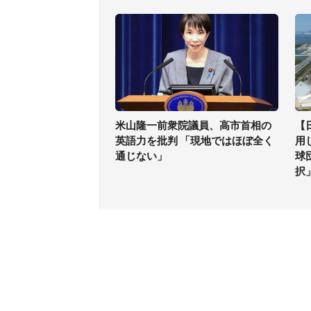
米山隆一前衆院議員、高市首相の
【
英語力を批判 「現地ではほぼ全く
用
通じない」
球
択
コンテンツ
関連サ