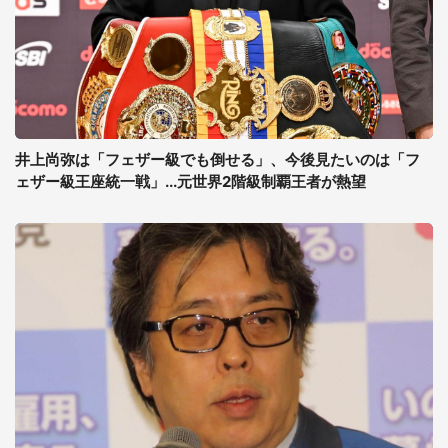
井上尚弥は「フェザー級でも倒せる」、今後見たいのは「フ
ェザー級王座統一戦」...元世界2階級制覇王者が熱望