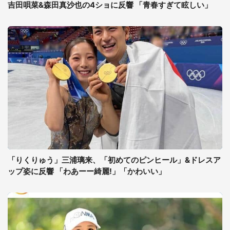
吉田唄菜&森田真沙也の4ショに反響 「青春すぎて眩しい」
「りくりゅう」三浦璃来、「初めてのピンヒール」&ドレスア
ップ姿に反響 「わあーー綺麗!」「かわいい」