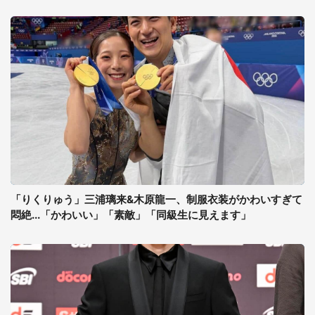
「りくりゅう」三浦璃来&木原龍一、制服衣装がかわいすぎて
悶絶...「かわいい」「素敵」「同級生に見えます」