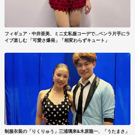
フィギュア・中井亜美、ミニ丈私服コーデで...ペンラ片手にラ
イブ楽しむ 「可愛さ爆発」「相変わらずキュート」
制服衣装の「りくりゅう」三浦璃来&木原龍一、「うたまさ」