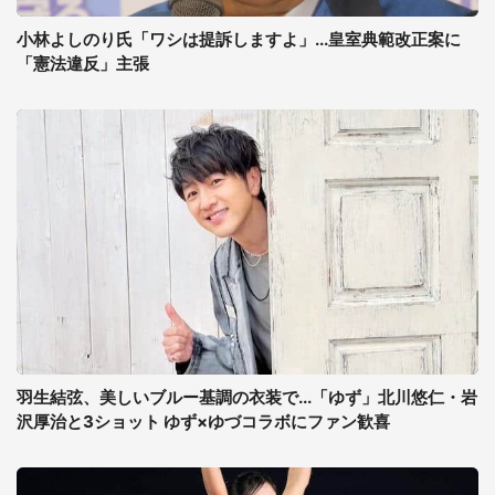
小林よしのり氏「ワシは提訴しますよ」...皇室典範改正案に
「憲法違反」主張
羽生結弦、美しいブルー基調の衣装で...「ゆず」北川悠仁・岩
沢厚治と3ショット ゆず×ゆづコラボにファン歓喜