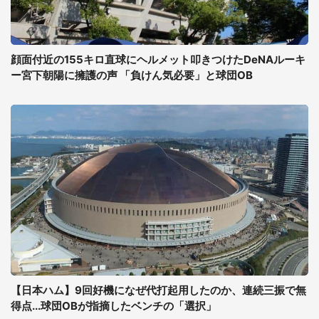
顔面付近の155キロ直球にヘルメット叩きつけたDeNAルーキ
ー宮下朝陽に擁護の声 「負けん気必要」と球団OB
【日本ハム】9回好機になぜ代打起用したのか、連続三振で無
得点...球団OBが指摘したベンチの「選択」