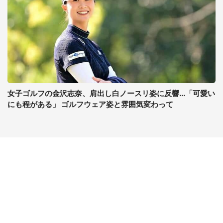
女子ゴルフの金沢志奈、肩出し白ノースリ姿に反響...「可愛い
にも程がある」 ゴルフウェア姿と雰囲気変わって
コンテンツ
関連サイト
最新記事一覧
J-CASTニュース
コラムざんまい
J-CASTトレンド
ニュース pickup
J-CAST会社ウォッチ