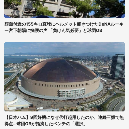
顔面付近の155キロ直球にヘルメット叩きつけたDeNAルーキ
ー宮下朝陽に擁護の声 「負けん気必要」と球団OB
【日本ハム】9回好機になぜ代打起用したのか、連続三振で無
得点...球団OBが指摘したベンチの「選択」