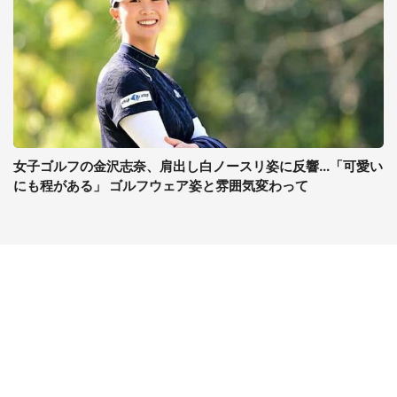
女子ゴルフの金沢志奈、肩出し白ノースリ姿に反響...「可愛い
にも程がある」 ゴルフウェア姿と雰囲気変わって
コンテンツ
関連サイト
最新記事一覧
J-CASTニュース
コラムざんまい
J-CASTトレンド
ニュース pickup
J-CAST会社ウォッチ