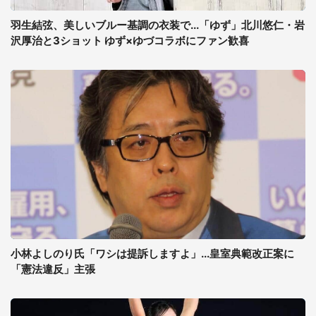
羽生結弦、美しいブルー基調の衣装で...「ゆず」北川悠仁・岩
沢厚治と3ショット ゆず×ゆづコラボにファン歓喜
小林よしのり氏「ワシは提訴しますよ」...皇室典範改正案に
「憲法違反」主張