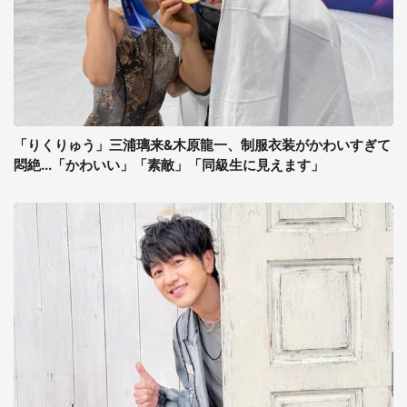
「りくりゅう」三浦璃来&木原龍一、制服衣装がかわいすぎて
悶絶...「かわいい」「素敵」「同級生に見えます」