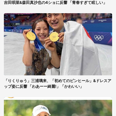
吉田唄菜&森田真沙也の4ショに反響 「青春すぎて眩しい」
「りくりゅう」三浦璃来、「初めてのピンヒール」&ドレスア
ップ姿に反響 「わあーー綺麗!」「かわいい」