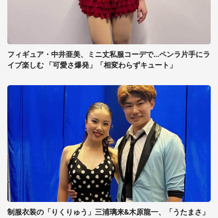
フィギュア・中井亜美、ミニ丈私服コーデで...ペンラ片手にラ
イブ楽しむ 「可愛さ爆発」「相変わらずキュート」
制服衣装の「りくりゅう」三浦璃来&木原龍一、「うたまさ」