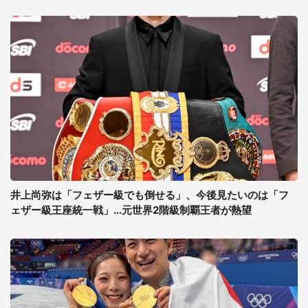
井上尚弥は「フェザー級でも倒せる」、今後見たいのは「フ
ェザー級王座統一戦」...元世界2階級制覇王者が熱望