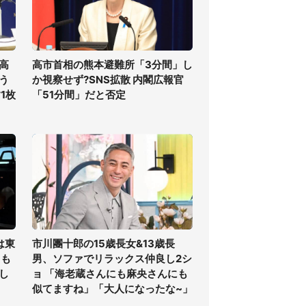
高
高市首相の熊本避難所「3分間」し
う
か視察せず?SNS拡散 内閣広報官
1枚
「51分間」だと否定
は東
市川團十郎の15歳長女&13歳長
ても
男、ソファでリラックス仲良し2シ
し
ョ 「海老蔵さんにも麻央さんにも
似てますね」「大人になったな~」