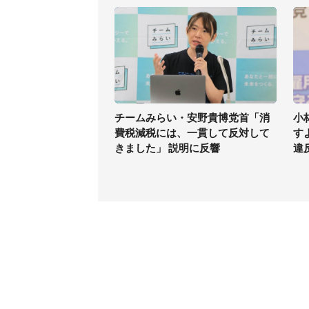
チームみらい・安野貴博党首「消
小
費税減税には、一貫して反対して
す
きました」 説明に反響
違
コンテンツ
関連サ
最新記事一覧
J-CAS