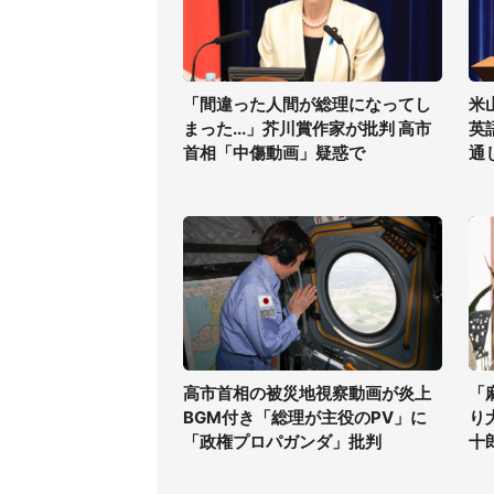
「間違った人間が総理になってし
米
まった...」芥川賞作家が批判 高市
英
首相「中傷動画」疑惑で
通
高市首相の被災地視察動画が炎上
「
BGM付き「総理が主役のPV」に
り
「政権プロパガンダ」批判
十