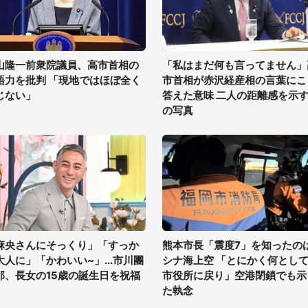
山隆一前衆院議員、高市首相の
「私はまだ何も言ってません」
語力を批判 「現地ではほぼ全く
市首相が赤沢経産相の言葉にこ
じない」
答えた意味 二人の距離感を示す
の写真
麻央さんにそっくり」「すっか
熊本市長「震度7」を知ったの
大人に」「かわいい~」...市川團
シナ海上空 「とにかく何とし
郎、長女の15歳の誕生日を祝福
市役所に戻り」空港閉鎖でも示
た執念