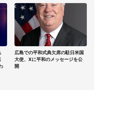
れ
広島での平和式典欠席の駐日米国
思
大使、Xに平和のメッセージを公
わ
開
個人情報保護方針