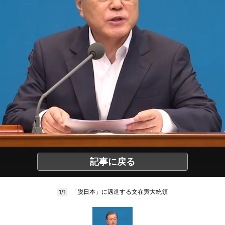
記事に戻る
「脱日本」に邁進する文在寅大統領
1/1