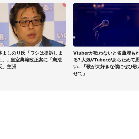
林よしのり氏「ワシは提訴しま
Vtuberが歌わないと名曲埋も
よ」...皇室典範改正案に「憲法
る? 人気VTuberがあらためて
反」主張
い...「歌が大好きな僕にぜひ歌
せて」
イト
サイトについて
Tニュース
会社案内