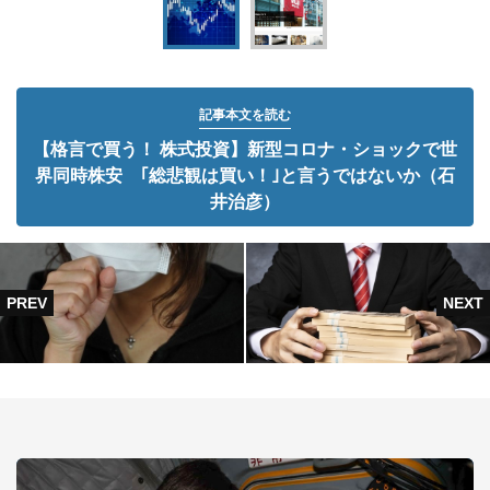
記事本文を読む
【格言で買う！ 株式投資】新型コロナ・ショックで世
界同時株安 ｢総悲観は買い！｣と言うではないか（石
井治彦）