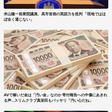
米山隆一前衆院議員、高市首相の英語力を批判 「現地ではほ
ぼ全く通じない」
AVで稼いだ金は「汚い金」なのか 寄付報告への中傷にあきれ
る声...スリムクラブ真栄田もバッサリ「汚い心だね」