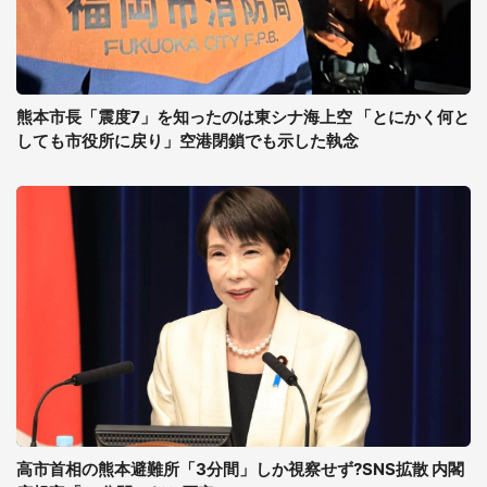
熊本市長「震度7」を知ったのは東シナ海上空 「とにかく何と
しても市役所に戻り」空港閉鎖でも示した執念
高市首相の熊本避難所「3分間」しか視察せず?SNS拡散 内閣