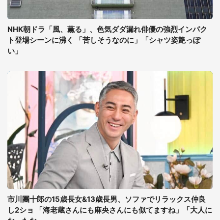
NHK朝ドラ「風、薫る」、色気ダダ漏れ俳優の強烈インパク
ト登場シーンに沸く 「苦しそうなのに」「シャツ姿艶っぽ
い」
市川團十郎の15歳長女&13歳長男、ソファでリラックス仲良
し2ショ 「海老蔵さんにも麻央さんにも似てますね」「大人に