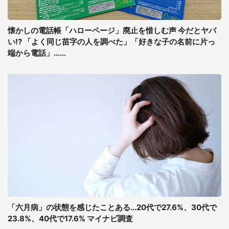
懐かしの電話帳「ハローページ」廃止を惜しむ声 今だとヤバ
い!? 「よく同じ苗字の人を調べた」「好きな子の名前に片っ
端から電話」......
「六月病」の状態を感じたことある...20代で27.6%、30代で
23.8%、40代で17.6% マイナビ調査