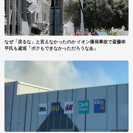
なぜ「戻るな」と言えなかったのか イオン爆発事故で斎藤幸
平氏も逡巡「ボクもできなかっただろうなあ」