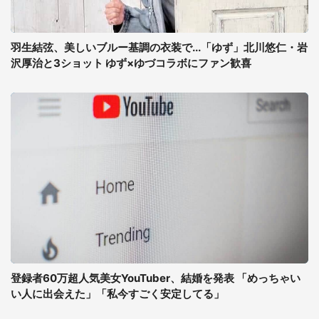
羽生結弦、美しいブルー基調の衣装で...「ゆず」北川悠仁・岩
沢厚治と3ショット ゆず×ゆづコラボにファン歓喜
登録者60万超人気美女YouTuber、結婚を発表 「めっちゃい
い人に出会えた」「私今すごく安定してる」