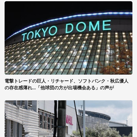
電撃トレードの巨人・リチャード、ソフトバンク・秋広優人
の存在感薄れ...「他球団の方が出場機会ある」の声が