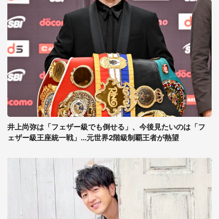
井上尚弥は「フェザー級でも倒せる」、今後見たいのは「フ
ェザー級王座統一戦」...元世界2階級制覇王者が熱望