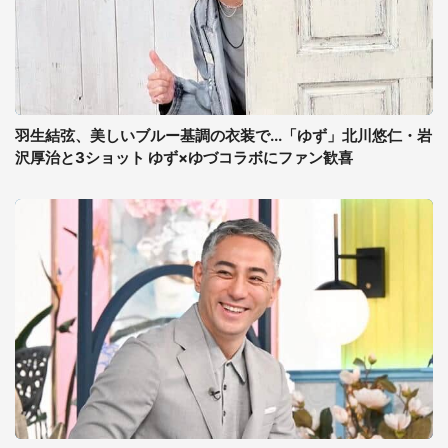
羽生結弦、美しいブルー基調の衣装で...「ゆず」北川悠仁・岩
沢厚治と3ショット ゆず×ゆづコラボにファン歓喜