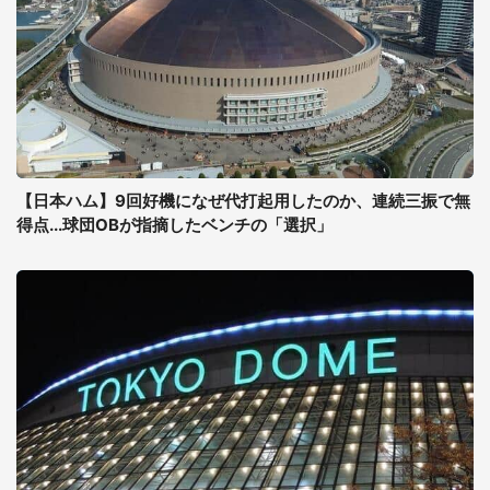
【日本ハム】9回好機になぜ代打起用したのか、連続三振で無
得点...球団OBが指摘したベンチの「選択」