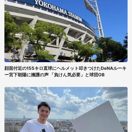
顔面付近の155キロ直球にヘルメット叩きつけたDeNAルーキ
ー宮下朝陽に擁護の声 「負けん気必要」と球団OB