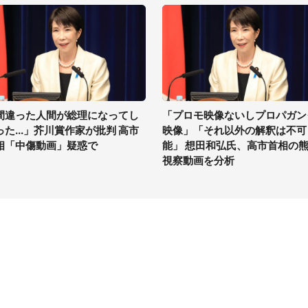
間違った人間が総理になってし
「プロモ映像ないしプロパガン
った...」芥川賞作家が批判 高市
映像」「それ以外の解釈は不可
相「中傷動画」疑惑で
能」 想田和弘氏、高市首相の
視察動画を分析
イト
サイトについて
Tニュース
会社案内