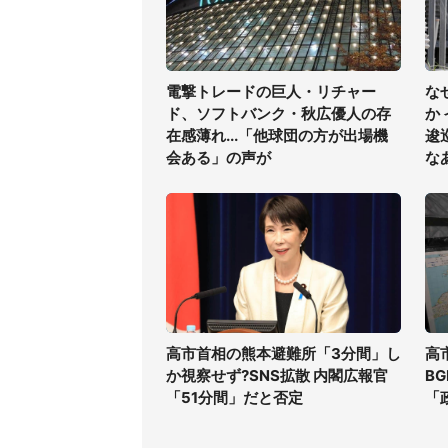
電撃トレードの巨人・リチャー
な
ド、ソフトバンク・秋広優人の存
か
在感薄れ...「他球団の方が出場機
逡
会ある」の声が
な
高市首相の熊本避難所「3分間」し
高
か視察せず?SNS拡散 内閣広報官
B
「51分間」だと否定
「