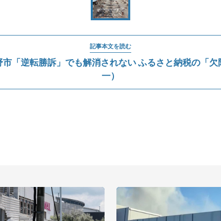
記事本文を読む
転勝訴」でも解消されない ふるさと納税の「欠陥」（鷲尾香
一）