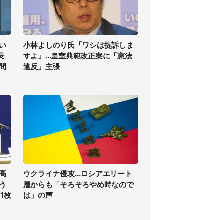
い
小林よしのり氏「ワシは提訴しま
長
すよ」...皇室典範改正案に「憲法
問
違反」主張
高
ウクライナ侵攻...ロシアエリート
う
層からも「そろそろやめ時なので
1枚
は」の声