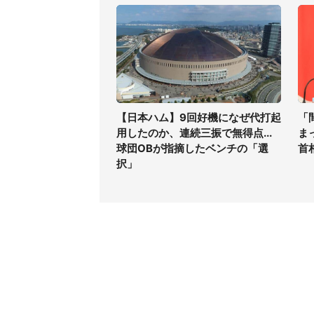
【日本ハム】9回好機になぜ代打起
「
用したのか、連続三振で無得点...
ま
球団OBが指摘したベンチの「選
首
択」
コンテンツ
関連サ
最新記事一覧
J-CAS