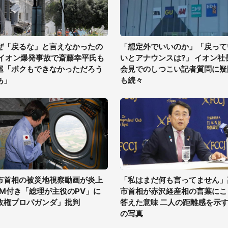
ぜ「戻るな」と言えなかったの
「想定外でいいのか」「戻って
 イオン爆発事故で斎藤幸平氏も
いとアナウンスは?」 イオン社
巡「ボクもできなかっただろう
会見でのしつこい記者質問に疑
あ」
も続々
市首相の被災地視察動画が炎上
「私はまだ何も言ってません」
GM付き「総理が主役のPV」に
市首相が赤沢経産相の言葉にこ
政権プロパガンダ」批判
答えた意味 二人の距離感を示す
の写真