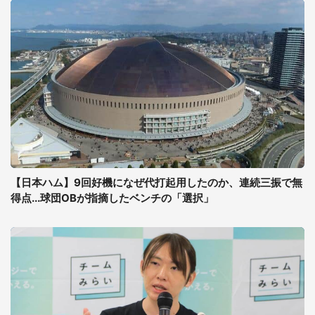
【日本ハム】9回好機になぜ代打起用したのか、連続三振で無
得点...球団OBが指摘したベンチの「選択」