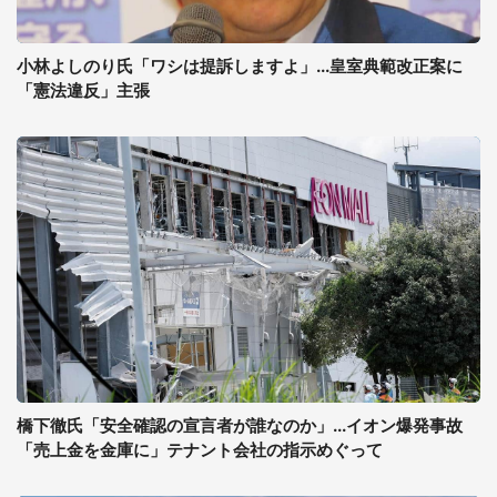
小林よしのり氏「ワシは提訴しますよ」...皇室典範改正案に
「憲法違反」主張
橋下徹氏「安全確認の宣言者が誰なのか」...イオン爆発事故
「売上金を金庫に」テナント会社の指示めぐって