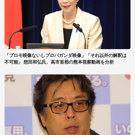
「プロモ映像ないしプロパガンダ映像」「それ以外の解釈は
不可能」 想田和弘氏、高市首相の熊本視察動画を分析