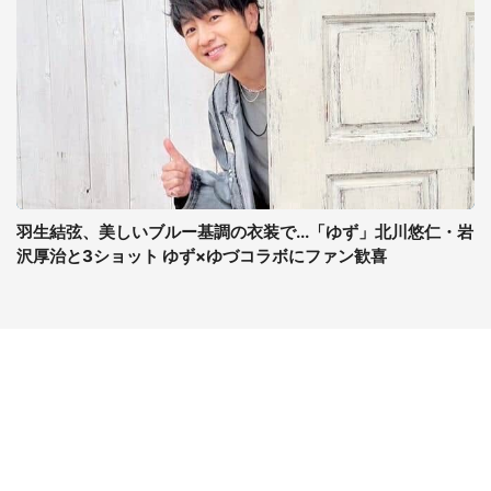
羽生結弦、美しいブルー基調の衣装で...「ゆず」北川悠仁・岩
沢厚治と3ショット ゆず×ゆづコラボにファン歓喜
コンテンツ
関連サイト
最新記事一覧
J-CASTニュース
コラムざんまい
J-CASTトレンド