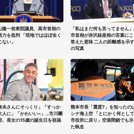
山隆一前衆院議員、高市首相の
「私はまだ何も言ってません」
語力を批判 「現地ではほぼ全く
市首相が赤沢経産相の言葉にこ
じない」
答えた意味 二人の距離感を示す
の写真
麻央さんにそっくり」「すっか
熊本市長「震度7」を知ったの
大人に」「かわいい~」...市川團
シナ海上空 「とにかく何とし
郎、長女の15歳の誕生日を祝福
市役所に戻り」空港閉鎖でも示
た執念