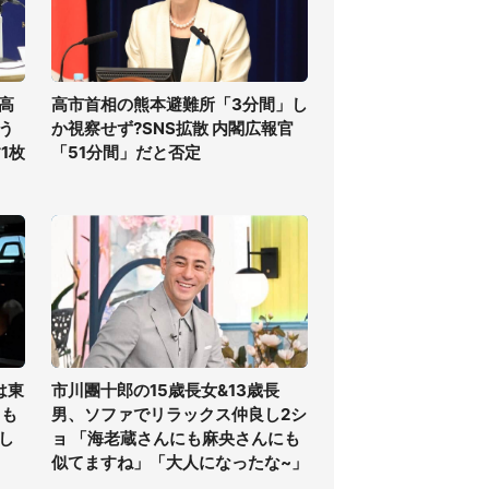
高
高市首相の熊本避難所「3分間」し
う
か視察せず?SNS拡散 内閣広報官
1枚
「51分間」だと否定
は東
市川團十郎の15歳長女&13歳長
ても
男、ソファでリラックス仲良し2シ
し
ョ 「海老蔵さんにも麻央さんにも
似てますね」「大人になったな~」