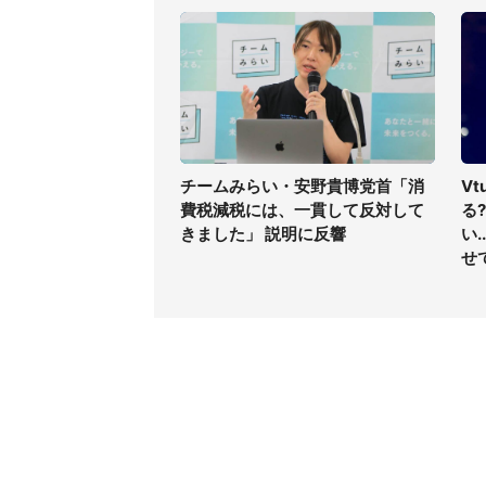
チームみらい・安野貴博党首「消
V
費税減税には、一貫して反対して
る
きました」 説明に反響
い
せ
コンテンツ
関連サ
最新記事一覧
J-CAS