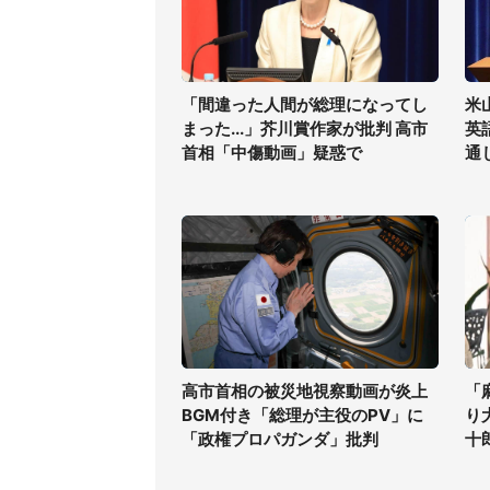
「間違った人間が総理になってし
米
まった...」芥川賞作家が批判 高市
英
首相「中傷動画」疑惑で
通
高市首相の被災地視察動画が炎上
「
BGM付き「総理が主役のPV」に
り
「政権プロパガンダ」批判
十