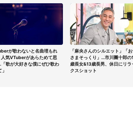
tuberが歌わないと名曲埋もれ
「麻央さんのシルエット」「お
? 人気VTuberがあらためて思
さまそっくり」...市川團十郎の1
...「歌が大好きな僕にぜひ歌わ
歳長女&13歳長男、休日にリラ
て」
クスショット
イト
サイトについて
Tニュース
会社案内