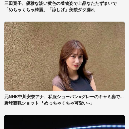
三田寛子、優雅な淡い黄色の着物姿で上品なたたずまいで
「めちゃくちゃ綺麗」「涼しげ」美貌ダダ漏れ
元NHK中川安奈アナ、私服ショーパン×グレーのキャミ姿で...
野球観戦ショット 「めっちゃくちゃ可愛い~」