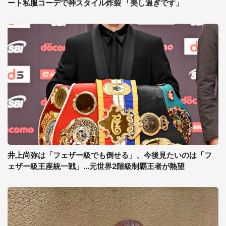
ート私服コーデで神スタイル炸裂 「美し過ぎです」
井上尚弥は「フェザー級でも倒せる」、今後見たいのは「フ
ェザー級王座統一戦」...元世界2階級制覇王者が熱望