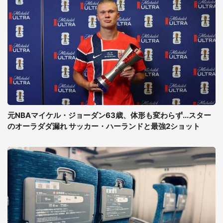
元NBAマイケル・ジョーダン63歳、体形も変わらず...スター
のオーラダダ漏れ サッカー・ハーランドと最強2ショット