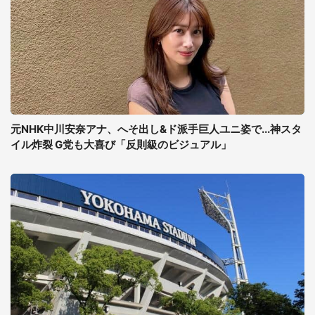
元NHK中川安奈アナ、へそ出し&ド派手巨人ユニ姿で...神スタ
イル炸裂 G党も大喜び「反則級のビジュアル」