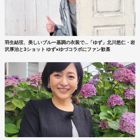
羽生結弦、美しいブルー基調の衣装で...「ゆず」北川悠仁・岩
沢厚治と3ショット ゆず×ゆづコラボにファン歓喜