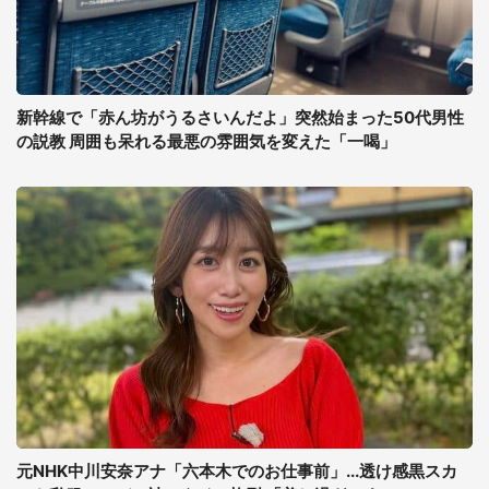
新幹線で「赤ん坊がうるさいんだよ」突然始まった50代男性
の説教 周囲も呆れる最悪の雰囲気を変えた「一喝」
元NHK中川安奈アナ「六本木でのお仕事前」...透け感黒スカ