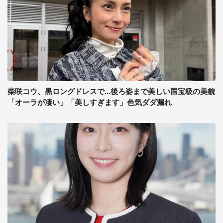
柴咲コウ、黒ロングドレスで...後ろ姿まで美しい国宝級の美貌
「オーラが凄い」「美しすぎます」色気ダダ漏れ