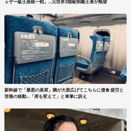
ェザー級王座統一戦」...元世界2階級制覇王者が熱望
新幹線で「最悪の座席」隣が大股広げてこちらに侵食 疲労と
苦痛の移動...「席を変えて」と車掌に訴え