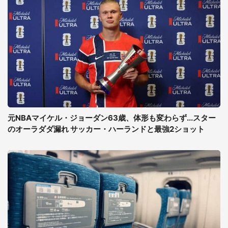
元NBAマイケル・ジョーダン63歳、体形も変わらず...スター
のオーラダダ漏れ サッカー・ハーランドと最強2ショット