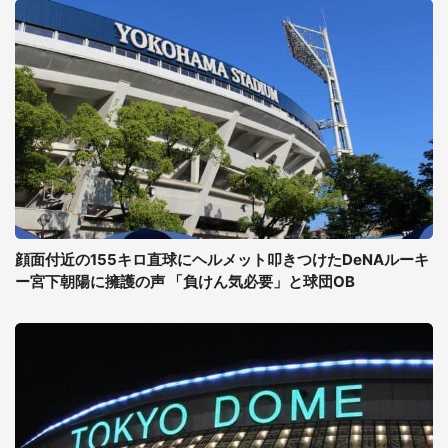
顔面付近の155キロ直球にヘルメット叩きつけたDeNAルーキ
ー宮下朝陽に擁護の声 「負けん気必要」と球団OB