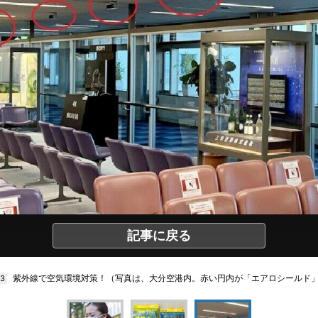
記事に戻る
紫外線で空気環境対策！（写真は、大分空港内。赤い円内が「エアロシールド
/3