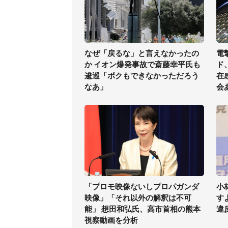
なぜ「戻るな」と言えなかったの
電
か イオン爆発事故で斎藤幸平氏も
ド
逡巡「ボクもできなかっただろう
在
なあ」
会
「プロモ映像ないしプロパガンダ
小
映像」「それ以外の解釈は不可
す
能」 想田和弘氏、高市首相の熊本
違
視察動画を分析