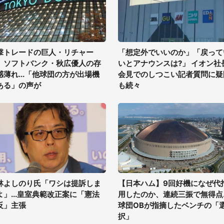
撃トレードの巨人・リチャー
「想定外でいいのか」「戻って
、ソフトバンク・秋広優人の存
いとアナウンスは?」 イオン社
感薄れ...「他球団の方が出場機
会見でのしつこい記者質問に疑
ある」の声が
も続々
林よしのり氏「ワシは提訴しま
【日本ハム】9回好機になぜ代
よ」...皇室典範改正案に「憲法
用したのか、連続三振で無得点..
反」主張
球団OBが指摘したベンチの「
択」