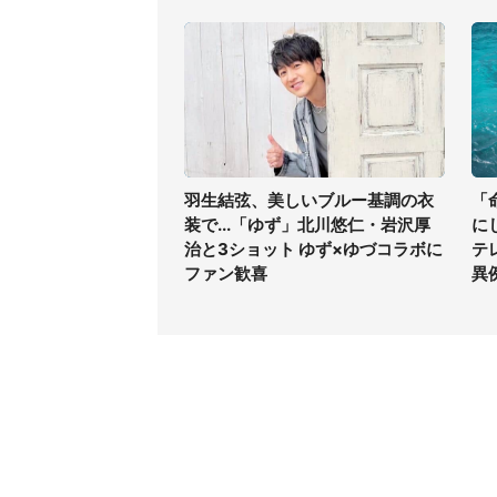
羽生結弦、美しいブルー基調の衣
「
装で...「ゆず」北川悠仁・岩沢厚
に
治と3ショット ゆず×ゆづコラボに
テ
ファン歓喜
異
コンテンツ
関連サ