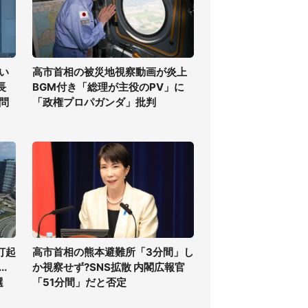
い
高市首相の被災地視察動画が炎上
長
BGM付き「総理が主役のPV」に
問
「政権プロパガンダ」批判
打起
高市首相の熊本避難所「3分間」し
.
か視察せず?SNS拡散 内閣広報官
選
「51分間」だと否定