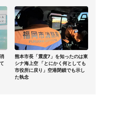
消
熊本市長「震度7」を知ったのは東
て
シナ海上空 「とにかく何としても
市役所に戻り」空港閉鎖でも示し
た執念