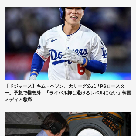
【ドジャース】キム・ヘソン、大リーグ公式「PSロースタ
ー」予想で構想外...「ライバル押し退けるレベルにない」韓国
メディア悲痛