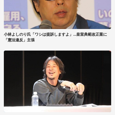
小林よしのり氏「ワシは提訴しますよ」...皇室典範改正案に
「憲法違反」主張