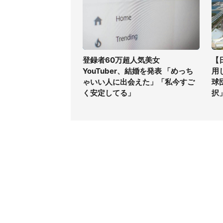
登録者60万超人気美女
【
YouTuber、結婚を発表 「めっち
用
ゃいい人に出会えた」「私今すご
球
く安定してる」
択
コンテンツ
関連サ
最新記事一覧
J-CAS
コラムざんまい
J-CAS