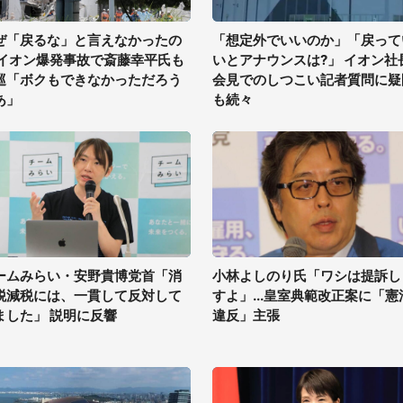
ぜ「戻るな」と言えなかったの
「想定外でいいのか」「戻って
 イオン爆発事故で斎藤幸平氏も
いとアナウンスは?」 イオン社
巡「ボクもできなかっただろう
会見でのしつこい記者質問に疑
あ」
も続々
ームみらい・安野貴博党首「消
小林よしのり氏「ワシは提訴し
税減税には、一貫して反対して
すよ」...皇室典範改正案に「憲
ました」 説明に反響
違反」主張