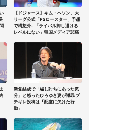
い
【ドジャース】キム・ヘソン、大
長
リーグ公式「PSロースター」予想
問
で構想外...「ライバル押し退ける
レベルにない」韓国メディア悲痛
ま
新党結成で「騙し討ちにあった気
法
分」と怒ったひろゆき妻が謝罪 ブ
チギレ投稿は「配慮に欠けた行
動」