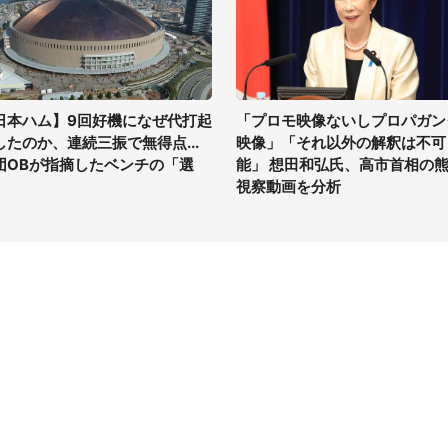
日本ハム】9回好機になぜ代打起
「プロモ映像ないしプロパガン
したのか、連続三振で無得点...
映像」「それ以外の解釈は不可
団OBが指摘したベンチの「選
能」 想田和弘氏、高市首相の
」
視察動画を分析
イト
サイトについて
Tニュース
会社案内
Tトレンド
採用情報