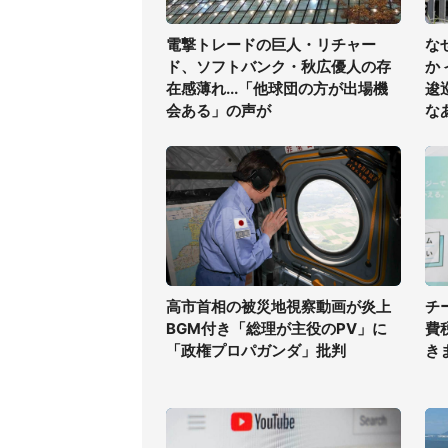
電撃トレードの巨人・リチャー
な
ド、ソフトバンク・秋広優人の存
か
在感薄れ...「他球団の方が出場機
逡
会ある」の声が
な
高市首相の被災地視察動画が炎上
チ
BGM付き「総理が主役のPV」に
費
「政権プロパガンダ」批判
き